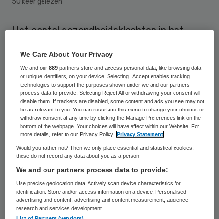
50 keer gelezen
Het aantal gezondheidsklachten in het
aardbevingsgebied in Groningen is in een
We Care About Your Privacy
jaar tijd met ruim twintig procent
We and our
889
partners store and access personal data, like browsing data
toegenomen. Dat constateert de GGD
or unique identifiers, on your device. Selecting I Accept enables tracking
technologies to support the purposes shown under we and our partners
Groningen in het onderzoek ‘Aardbeving en
process data to provide. Selecting Reject All or withdrawing your consent will
Gezondheidsklachten.’
disable them. If trackers are disabled, some content and ads you see may not
be as relevant to you. You can resurface this menu to change your choices or
withdraw consent at any time by clicking the Manage Preferences link on the
Met name mensen met schade en dan met
bottom of the webpage. Your choices will have effect within our Website. For
more details, refer to our Privacy Policy.
Privacy Statement
name mensen met meerdere schades
Would you rather not? Then we only place essential and statistical cookies,
worstelen in toenemende mate vaker met
these do not record any data about you as a person
We and our partners process data to provide:
hun gezondheid. Ook Groningers die een
Use precise geolocation data. Actively scan device characteristics for
aardbeving voelen, hebben meer problemen.
identification. Store and/or access information on a device. Personalised
advertising and content, advertising and content measurement, audience
research and services development.
Het gaat hierbij om zowel lichamelijke- als
List of Partners (vendors)