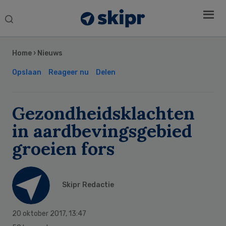
Search
this
Secondary
website
Sidebar
Home
›
Nieuws
Opslaan
Reageer nu
Delen
Gezondheidsklachten
in aardbevingsgebied
groeien fors
Skipr Redactie
20 oktober 2017
,
13:47