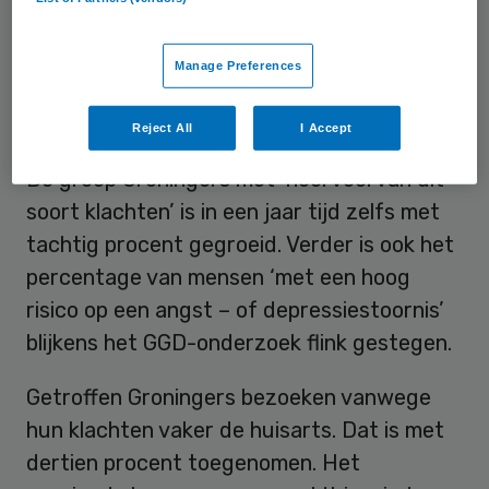
geestelijke klachten. De klachten lopen
uiteen van hoofdpijn, maagklachten,
Manage Preferences
hartkloppingen, nerveus gevoel,
prikkelbaarheid, geheugen- of
Reject All
I Accept
concentratieproblemen en slaapproblemen.
De groep Groningers met ‘heel veel van dit
soort klachten’ is in een jaar tijd zelfs met
tachtig procent gegroeid. Verder is ook het
percentage van mensen ‘met een hoog
risico op een angst – of depressiestoornis’
blijkens het GGD-onderzoek flink gestegen.
Getroffen Groningers bezoeken vanwege
hun klachten vaker de huisarts. Dat is met
dertien procent toegenomen. Het