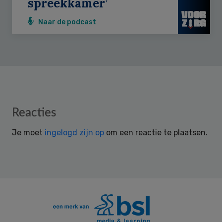
spreekkamer’
Naar de podcast
Reader
Reacties
Interactions
Je moet
ingelogd zijn op
om een reactie te plaatsen.