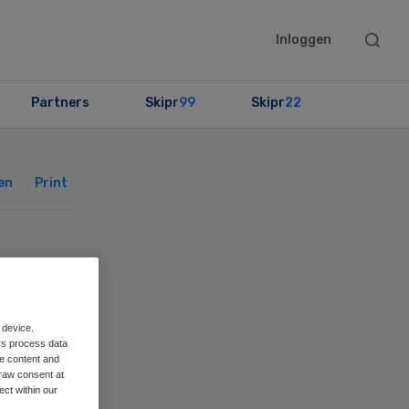
Searc
Inloggen
this
websit
Partners
Skipr
99
Skipr
22
Primary
Sidebar
en
Print
er
 device.
rs process data
me content and
raw consent at
ect within our