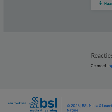
Naa
Reader
Reactie
Interactions
Je moet
in
© 2026 | BSL Media & Learn
Nature