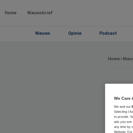
Home
Nieuwsbrief
Nieuws
Opinie
Podcast
Home
›
Nieu
Ge
We Care 
VS
We and our
Selecting I 
ric
to provide. S
ads you see 
any time by c
Website. For 