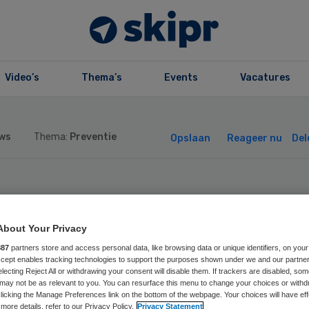
Video’s
Thema’s
Events
Vacatures
ws
Thema:
Preventie
Opslaan
Reageer nu
Del
zondheidsminist
About Your Privacy
 wil nieuwe
887
partners store and access personal data, like browsing data or unique identifiers, on your
Accept enables tracking technologies to support the purposes shown under we and our partne
htlijnen
electing Reject All or withdrawing your consent will disable them. If trackers are disabled, so
may not be as relevant to you. You can resurface this menu to change your choices or withd
licking the Manage Preferences link on the bottom of the webpage. Your choices will have eff
more details, refer to our Privacy Policy.
Privacy Statement