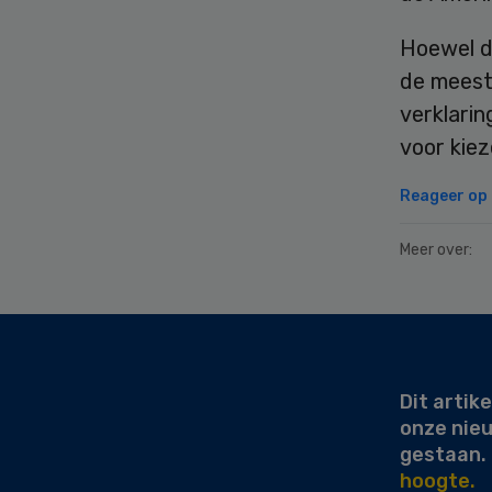
Hoewel d
de meest 
verklari
voor kiez
Reageer op d
Meer over:
Secondary
Sidebar
Dit artike
onze nie
gestaan.
hoogte.