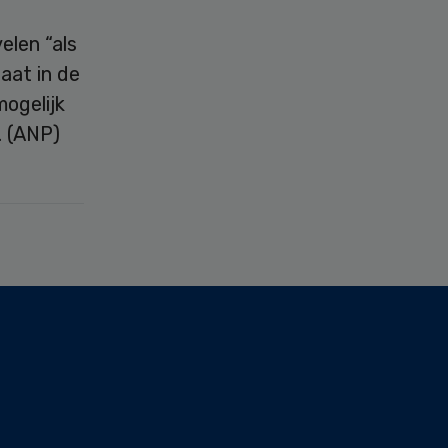
elen “als
aat in de
ogelijk
. (ANP)