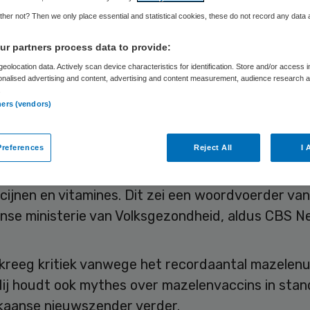
handeling mazel
her not? Then we only place essential and statistical cookies, these do not record any data
r partners process data to provide:
eolocation data. Actively scan device characteristics for identification. Store and/or access 
onalised advertising and content, advertising and content measurement, audience research 
Skipr Redactie
2 mei 2025
,
09:49
1039 keer gelezen
.
ners (vendors)
kaanse minister van Volksgezondheid Robert F. K
references
Reject All
I 
enters for Disease Control and Prevention (CDC) 
chtlijnen te ontwikkelen voor de behandeling van
ijnen en vitamines. Dit zei een woordvoerder van
nse ministerie van Volksgezondheid, aldus CBS N
kreeg kritiek vanwege het recordaantal mazelenu
 Hij houdt ook mythes over mazelenvaccins in stan
kaanse nieuwszender verder.