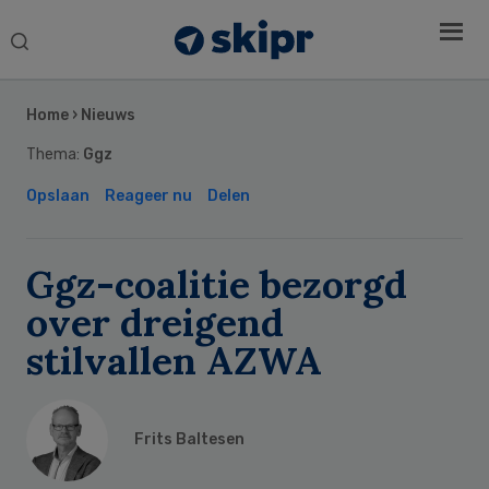
Search
this
Secondary
website
Sidebar
Home
›
Nieuws
Thema:
Ggz
Opslaan
Reageer nu
Delen
Ggz-coalitie bezorgd
over dreigend
stilvallen AZWA
Frits Baltesen