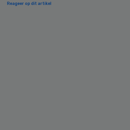
Reageer op dit artikel
Primary
Sidebar