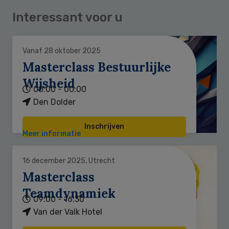
Interessant voor u
Vanaf 28 oktober 2025
Masterclass Bestuurlijke
Wijsheid
00:00 - 00:00
Den Dolder
Inschrijven
Meer informatie
16 december 2025, Utrecht
Masterclass
Teamdynamiek
09:00 - 16:30
Van der Valk Hotel