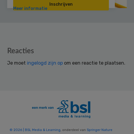
Inschrijven
Meer informatie
Reader
Reacties
Interactions
Je moet
ingelogd zijn op
om een reactie te plaatsen.
© 2026 | BSL Media & Learning
, onderdeel van
Springer Nature