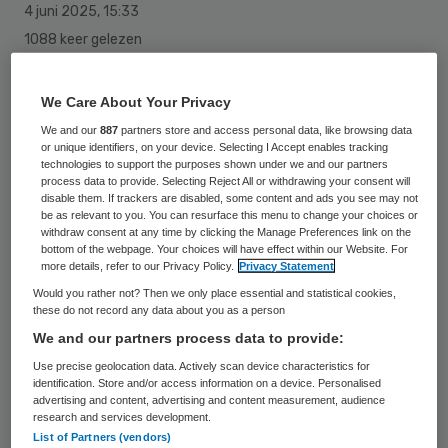
4 juni 2025
,
15:33
1088 keer gelezen
“Gezien de politieke ontwikkelingen” zijn
We Care About Your Privacy
cliënten- en naastenkoepel MIND, het
We and our
887
partners store and access personal data, like browsing data
Nederlands Instituut van Psychologen
or unique identifiers, on your device. Selecting I Accept enables tracking
technologies to support the purposes shown under we and our partners
(NIP), NVvP en de Nederlandse ggz “zeer
process data to provide. Selecting Reject All or withdrawing your consent will
bezorgd” over het dreigend stilvallen van
disable them. If trackers are disabled, some content and ads you see may not
be as relevant to you. You can resurface this menu to change your choices or
het Aanvullend Zorg- en Welzijnsakkoord
withdraw consent at any time by clicking the Manage Preferences link on the
bottom of the webpage. Your choices will have effect within our Website. For
(AZWA).
more details, refer to our Privacy Policy.
Privacy Statement
Would you rather not? Then we only place essential and statistical cookies,
these do not record any data about you as a person
Er is hard gewerkt om goede afspraken te
We and our partners process data to provide:
maken om mensen met complexe mentale
Use precise geolocation data. Actively scan device characteristics for
identification. Store and/or access information on a device. Personalised
problemen eerder te helpen, aldus de Ggz-
advertising and content, advertising and content measurement, audience
research and services development.
coalitie. Voor de organisatie is het AZWA
List of Partners (vendors)