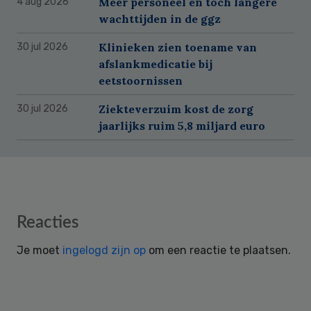
Meer personeel en toch langere
4 aug 2026
wachttijden in de ggz
Klinieken zien toename van
30 jul 2026
afslankmedicatie bij
eetstoornissen
Ziekteverzuim kost de zorg
30 jul 2026
jaarlijks ruim 5,8 miljard euro
Reader
Reacties
Interactions
Je moet
ingelogd zijn op
om een reactie te plaatsen.