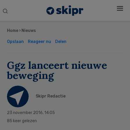
Search
this
Secondary
website
Sidebar
Home
›
Nieuws
Opslaan
Reageer nu
Delen
Ggz lanceert nieuwe
beweging
Skipr Redactie
23 november 2016
,
14:05
85 keer gelezen