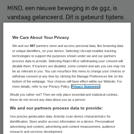
MIND, een nieuwe beweging in de ggz, is
vandaag gelanceerd. Dit is gebeurd tijdens
de eerste landelijke openMIND dag, waar
aandacht wordt gevraagd voor iedereen
We Care About Your Privacy
die met psychische problemen te maken
We and our
887
partners store and access personal data, like browsing data
or unique identifiers, on your device. Selecting I Accept enables tracking
heeft.
technologies to support the purposes shown under we and our partners
process data to provide. Selecting Reject All or withdrawing your consent will
disable them. If trackers are disabled, some content and ads you see may not
MIND is een beweging van organisaties en
be as relevant to you. You can resurface this menu to change your choices or
individuen in de GGz. Het doel is elkaar te
withdraw consent at any time by clicking the Manage Preferences link on the
bottom of the webpage. Your choices will have effect within our Website. For
versterken en inspireren. Bovendien is MIND
more details, refer to our Privacy Policy.
Privacy Statement
het landelijke aanspreekpunt voor alle
Would you rather not? Then we only place essential and statistical cookies,
these do not record any data about you as a person
vragen en knelpunten rond psychische
We and our partners process data to provide:
kwetsbaarheid, waarbij verbinden centraal
Use precise geolocation data. Actively scan device characteristics for
staat. MIND is een samenwerking van het
identification. Store and/or access information on a device. Personalised
advertising and content, advertising and content measurement, audience
Landelijk Platform GGz, Fonds Psychische
research and services development.