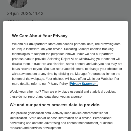
24 juni 2026
,
14:42
3246 keer gelezen
De bestuurder van het failliete InCtrl-
We Care About Your Privacy
Zorgnetwerk moet 1 miljoen euro betalen en
We and our
889
partners store and access personal data, like browsing data
or unique identifiers, on your device. Selecting I Accept enables tracking
krijgt daarnaast een vijfjarig
technologies to support the purposes shown under we and our partners
process data to provide. Selecting Reject All or withdrawing your consent will
bestuursverbod. Dat
meldt
Omroep
disable them. If trackers are disabled, some content and ads you see may not
Gelderland.
be as relevant to you. You can resurface this menu to change your choices or
withdraw consent at any time by clicking the Manage Preferences link on the
bottom of the webpage. Your choices will have effect within our Website. For
more details, refer to our Privacy Policy.
Privacy Statement
InCtrl-Zorgnetwerk leverde vanaf 2022
Would you rather not? Then we only place essential and statistical cookies,
these do not record any data about you as a person
zorg voor kinderen en volwassenen met
We and our partners process data to provide:
ingewikkelde problematiek uit acht Veluwse
Use precise geolocation data. Actively scan device characteristics for
gemeenten. In juni 2024 besloten de
identification. Store and/or access information on a device. Personalised
advertising and content, advertising and content measurement, audience
gemeenten de overeenkomst met InCtrl te
research and services development.