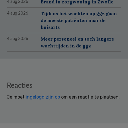
Brand in zorgwoning in Zwolle
4 aug 2026
Tijdens het wachten op ggz gaan
4 aug 2026
de meeste patiënten naar de
huisarts
Meer personeel en toch langere
4 aug 2026
wachttijden in de ggz
Reader
Reacties
Interactions
Je moet
ingelogd zijn op
om een reactie te plaatsen.