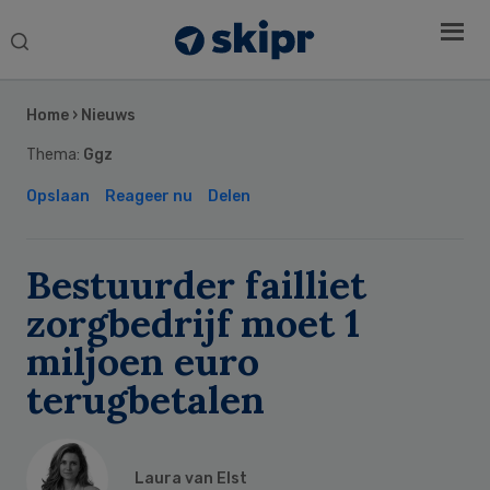
Search
this
Secondary
website
Sidebar
Home
›
Nieuws
Thema:
Ggz
Opslaan
Reageer nu
Delen
Bestuurder failliet
zorgbedrijf moet 1
miljoen euro
terugbetalen
Laura van Elst