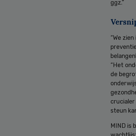
ggz.”
Versni
“We zien 
preventie
belangen
“Het onde
de begro
onderwijs
gezondhe
crucialer
steun kan
MIND is b
wachtlij