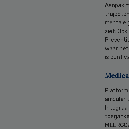
Aanpak m
trajecte
mentale 
ziet. Oo
Preventie
waar het
is punt v
Medica
Platform
ambulante
Integraal
toegankel
MEERGGZ z