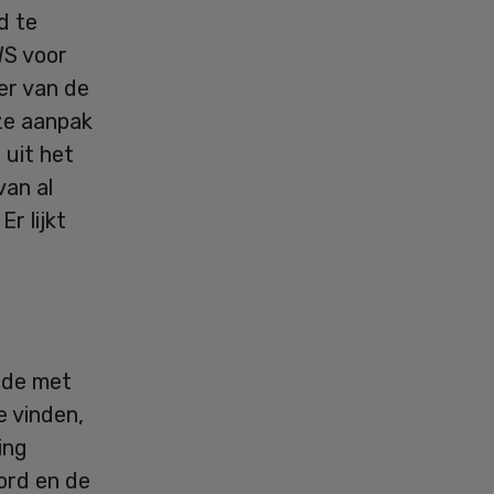
d te
WS voor
er van de
ze aanpak
 uit het
van al
r lijkt
n de met
e vinden,
ing
ord en de