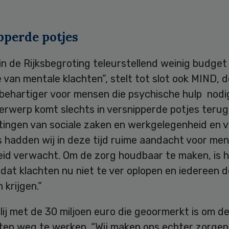
pperde potjes
in de Rijksbegroting teleurstellend weinig budget
 van mentale klachten”, stelt tot slot ook MIND, d
behartiger voor mensen die psychische hulp nodi
rwerp komt slechts in versnipperde potjes terug.
tingen van sociale zaken en werkgelegenheid en v
 hadden wij in deze tijd ruime aandacht voor men
id verwacht. Om de zorg houdbaar te maken, is h
 dat klachten nu niet te ver oplopen en iedereen d
 krijgen.”
lij met de 30 miljoen euro die geoormerkt is om d
sten weg te werken. “Wij maken ons echter zorgen