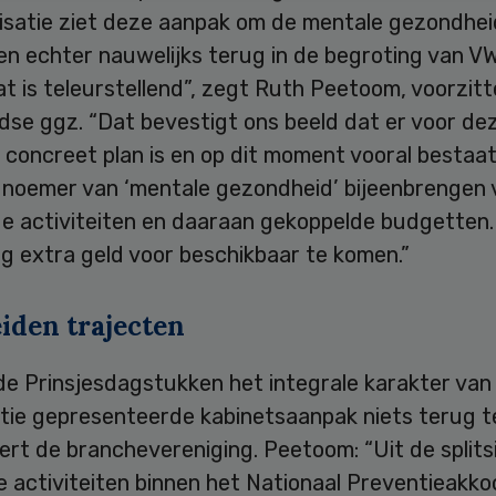
isatie ziet deze aanpak om de mentale gezondhei
en echter nauwelijks terug in de begroting van V
t is teleurstellend”, zegt Ruth Peetoom, voorzitt
dse ggz. “Dat bevestigt ons beeld dat er voor de
concreet plan is en op dit moment vooral bestaat
 noemer van ‘mentale gezondheid’ bijeenbrengen 
 activiteiten en daaraan gekoppelde budgetten. E
g extra geld voor beschikbaar te komen.”
iden trajecten
 de Prinsjesdagstukken het integrale karakter va
itie gepresenteerde kabinetsaanpak niets terug t
rt de branchevereniging. Peetoom: “Uit de splits
 activiteiten binnen het Nationaal Preventieakko