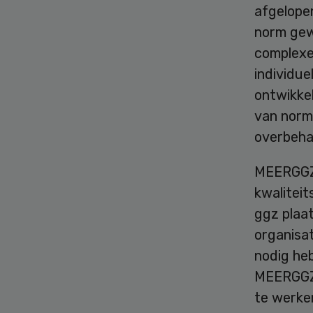
afgelopen
norm gew
complexe
individue
ontwikkel
van norma
overbehan
MEERGGZ 
kwaliteit
ggz plaa
organisat
nodig heb
MEERGGZ:
te werken