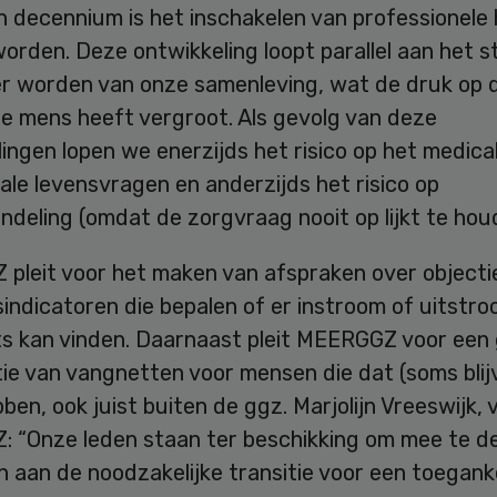
 decennium is het inschakelen van professionele 
orden. Deze ontwikkeling loopt parallel aan het 
r worden van onze samenleving, wat de druk op 
le mens heeft vergroot. Als gevolg van deze
ingen lopen we enerzijds het risico op het medica
le levensvragen en anderzijds het risico op
deling (omdat de zorgvraag nooit op lijkt te houd
pleit voor het maken van afspraken over objecti
sindicatoren die bepalen of er instroom of uitstro
ts kan vinden. Daarnaast pleit MEERGGZ voor een
ie van vangnetten voor mensen die dat (soms blij
ben, ook juist buiten de ggz. Marjolijn Vreeswijk, 
 “Onze leden staan ter beschikking om mee te d
 aan de noodzakelijke transitie voor een toeganke