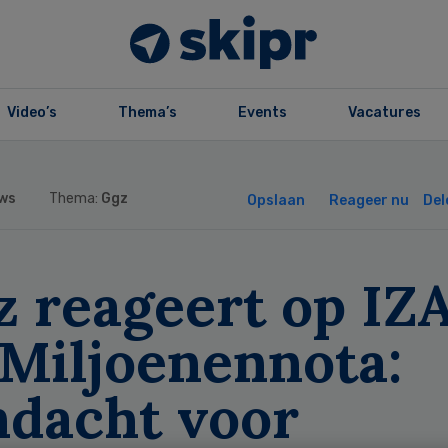
Video’s
Thema’s
Events
Vacatures
ws
Thema:
Ggz
Opslaan
Reageer nu
Del
z reageert op IZ
 Miljoenennota:
ndacht voor