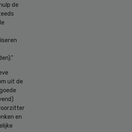
hulp de
steeds
de
liseren
en).”
eve
om uit de
 goede
vend)
voorzitter
enken en
lijke