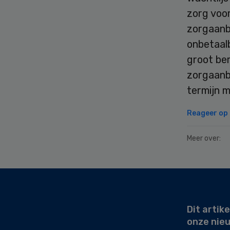
zorg voor
zorgaanb
onbetaal
groot be
zorgaanb
termijn 
Reageer op d
Meer over:
Secondary
Sidebar
Dit artike
onze nie