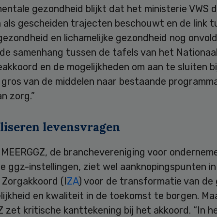
entale gezondheid blijkt dat het ministerie VWS 
n als gescheiden trajecten beschouwt en de link 
gezondheid en lichamelijke gezondheid nog onvol
k de samenhang tussen de tafels van het Nationaa
akkoord en de mogelijkheden om aan te sluiten bij
 gros van de middelen naar bestaande programma
an zorg.”
liseren levensvragen
 MEERGGZ, de branchevereniging voor ondernem
 ggz-instellingen, ziet wel aanknopingspunten in
 Zorgakkoord (I
ZA
) voor de transformatie van de
ijkheid en kwaliteit in de toekomst te borgen. Ma
et kritische kanttekening bij het akkoord. “In h