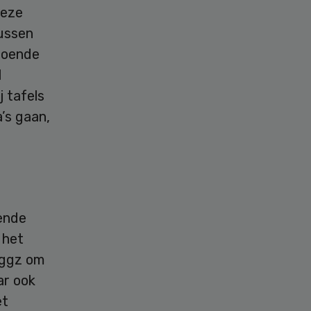
deze
tussen
doende
l
 tafels
’s gaan,
ende
 het
 ggz om
ar ook
et