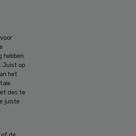
 voor
e
g hebben.
 Juist op
an het
tale
et des te
e juiste
e
 of de