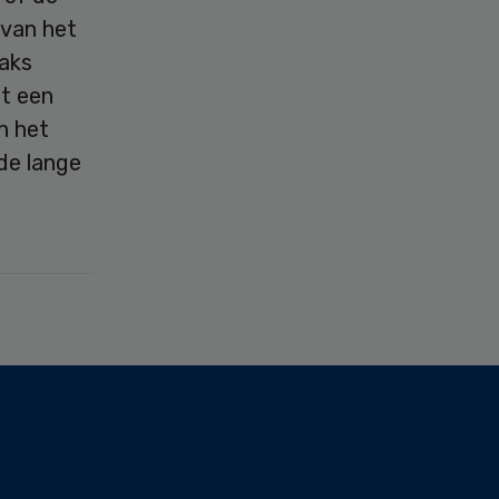
 van het
aks
t een
n het
de lange