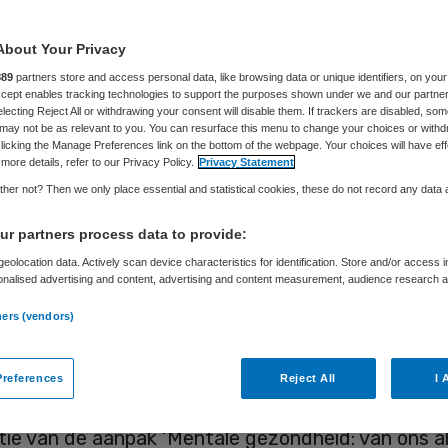
ntale gezondheid
About Your Privacy
et genoeg
889
partners store and access personal data, like browsing data or unique identifiers, on your
Accept enables tracking technologies to support the purposes shown under we and our partne
electing Reject All or withdrawing your consent will disable them. If trackers are disabled, so
may not be as relevant to you. You can resurface this menu to change your choices or withd
licking the Manage Preferences link on the bottom of the webpage. Your choices will have eff
more details, refer to our Privacy Policy.
Privacy Statement
Skipr Redactie
23 september 2022
,
10:56
958 keer geleze
her not? Then we only place essential and statistical cookies, these do not record any data
r partners process data to provide:
acht voor mentale gezondheid in het
IZA
is benoe
eolocation data. Actively scan device characteristics for identification. Store and/or access 
 Teleurstellend is dat deze aandacht nauwelijks t
onalised advertising and content, advertising and content measurement, audience research 
.
-begroting voor 2023. Dit geluid klinkt vandaag i
ners (vendors)
van drie koepels uit de ggz op de plannen.
references
Reject All
I 
ereniging de Nederlandse GGZ was half juni blij 
ie van de aanpak ‘Mentale gezondheid: van ons al