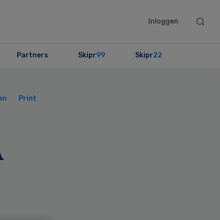
Searc
Inloggen
this
websit
Partners
Skipr
99
Skipr
22
Primary
Sidebar
en
Print
A