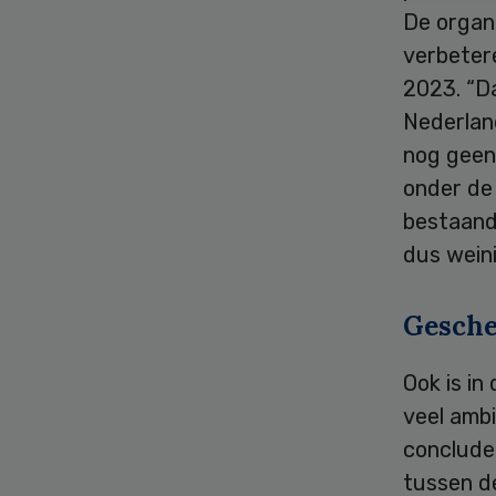
De organ
verbeter
2023. “Da
Nederlan
nog geen 
onder de
bestaande
dus weini
Gesche
Ook is in
veel amb
concludee
tussen de