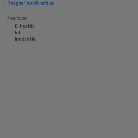
Reageer op dit artikel
Meer over:
E-health
Ict
Innovatie
Primary
Sidebar