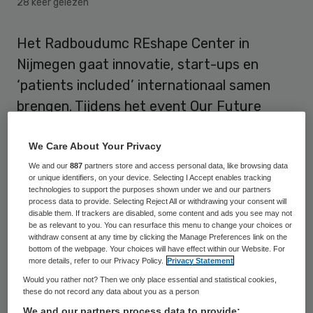
28 keer gelezen
Het Radboudumc REshape Center in
Nijmegen gaat innovatie, start-ups en
‘patients included’ internationaal samen
brengen. Tijdens het event Our Future
Health op 26 mei in Nijmegen delen sprekers
van over de hele wereld inspiratie en
We Care About Your Privacy
nieuwe inzichten.
We and our
887
partners store and access personal data, like browsing data
or unique identifiers, on your device. Selecting I Accept enables tracking
technologies to support the purposes shown under we and our partners
Het event is een onderdeel van
Startup
process data to provide. Selecting Reject All or withdrawing your consent will
disable them. If trackers are disabled, some content and ads you see may not
Fest Europe
, dat van 24 tot en met 28 mei
be as relevant to you. You can resurface this menu to change your choices or
withdraw consent at any time by clicking the Manage Preferences link on the
op veertien verschillende locaties in
bottom of the webpage. Your choices will have effect within our Website. For
more details, refer to our Privacy Policy.
Privacy Statement
Nederland wordt gehouden. Het
Would you rather not? Then we only place essential and statistical cookies,
evenement in Nijmegen heeft als rode
these do not record any data about you as a person
draad de verduurzaming van de zorg.
We and our partners process data to provide: