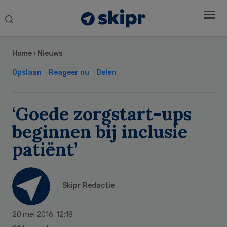
Search
this
Secondary
website
Sidebar
Home
›
Nieuws
Opslaan
Reageer nu
Delen
‘Goede zorgstart-ups
beginnen bij inclusie
patiënt’
Skipr Redactie
20 mei 2016
,
12:18