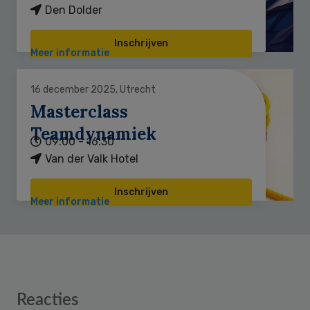
Den Dolder
Inschrijven
Meer informatie
16 december 2025, Utrecht
Masterclass
Teamdynamiek
09:00 - 16:30
Van der Valk Hotel
Inschrijven
Meer informatie
Reader
Reacties