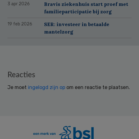
Bravis ziekenhuis start proef met
3 apr 2026
familieparticipatie bij zorg
SER: investeer in betaalde
19 feb 2026
mantelzorg
Reader
Reacties
Interactions
Je moet
ingelogd zijn op
om een reactie te plaatsen.