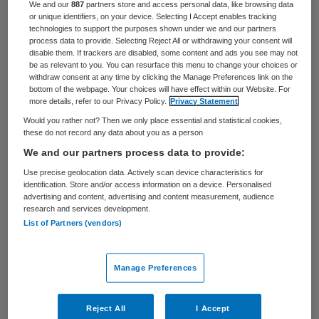
41 keer gelezen
We and our
887
partners store and access personal data, like browsing data
or unique identifiers, on your device. Selecting I Accept enables tracking
technologies to support the purposes shown under we and our partners
Mantelzorgers in Goes kunnen bij de
process data to provide. Selecting Reject All or withdrawing your consent will
disable them. If trackers are disabled, some content and ads you see may not
gemeente een speciale parkeervergunning
be as relevant to you. You can resurface this menu to change your choices or
withdraw consent at any time by clicking the Manage Preferences link on the
krijgen.
bottom of the webpage. Your choices will have effect within our Website. For
more details, refer to our Privacy Policy.
Privacy Statement
De vergunning wordt afgegeven op
Would you rather not? Then we only place essential and statistical cookies,
these do not record any data about you as a person
kenteken en is bestemd voor mensen die
We and our partners process data to provide:
regelmatig, maar niet beroepsmatig zorg
Use precise geolocation data. Actively scan device characteristics for
verlenen aan een naaste die in een gebied
identification. Store and/or access information on a device. Personalised
advertising and content, advertising and content measurement, audience
met betaald parkeren of waar het parkeren
research and services development.
List of Partners (vendors)
aan vergunninghouders is voorbehouden.
De vergunning moet door de
Manage Preferences
mantelzorgbehoeftige worden
aangevraagd. Die personen moet bovendien
Reject All
I Accept