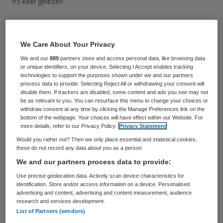
95 keer gelezen
Mantelzorgers die een Arnhemmer onder
hun hoede hebben die in een gebied met
We Care About Your Privacy
betaald parkeren woont, kunnen daar in de
We and our
889
partners store and access personal data, like browsing data
or unique identifiers, on your device. Selecting I Accept enables tracking
toekomst gratis voor de deur parkeren. Het
technologies to support the purposes shown under we and our partners
process data to provide. Selecting Reject All or withdrawing your consent will
Arnhemse college wil daarvoor per adres
disable them. If trackers are disabled, some content and ads you see may not
be as relevant to you. You can resurface this menu to change your choices or
500 parkeeruren beschikbaar stellen, zo is
withdraw consent at any time by clicking the Manage Preferences link on the
bottom of the webpage. Your choices will have effect within our Website. For
dinsdag besloten.
more details, refer to our Privacy Policy.
Privacy Statement
Would you rather not? Then we only place essential and statistical cookies,
De gemeente is blij met elke mantelzorger
these do not record any data about you as a person
en wil er alles aan doen om zulke helpers
We and our partners process data to provide:
goed te faciliteren, aldus verantwoordelijk
Use precise geolocation data. Actively scan device characteristics for
identification. Store and/or access information on a device. Personalised
wethouder Martijn Leisink. Wie voor iemand
advertising and content, advertising and content measurement, audience
research and services development.
zorgt die in de binnenstad woont of in een
List of Partners (vendors)
ander gebied waar een parkeertarief geldt