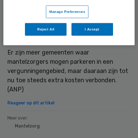
zou niet extra op kosten gejaagd mogen
Manage Preferences
worden.
Reject All
I Accept
Extra kosten
Er zijn meer gemeenten waar
mantelzorgers mogen parkeren in een
vergunningengebied, maar daaraan zijn tot
nu toe steeds extra kosten verbonden.
(ANP)
Reageer op dit artikel
Meer over:
Mantelzorg