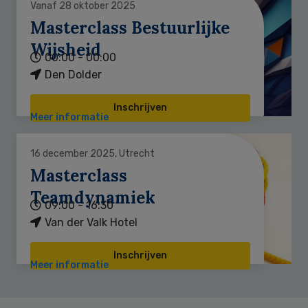
Vanaf 28 oktober 2025
Masterclass Bestuurlijke
Wijsheid
00:00 - 00:00
Den Dolder
Inschrijven
Meer informatie
16 december 2025, Utrecht
Masterclass
Teamdynamiek
09:00 - 16:30
Van der Valk Hotel
Inschrijven
Meer informatie