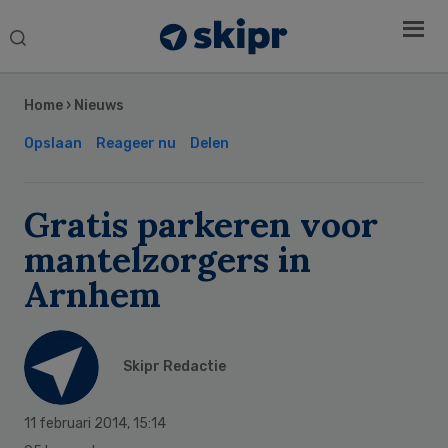
Search
this
Secondary
website
Sidebar
Home
›
Nieuws
Opslaan
Reageer nu
Delen
Gratis parkeren voor
mantelzorgers in
Arnhem
Skipr Redactie
11 februari 2014
,
15:14