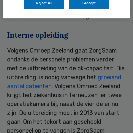
Reject All
I Accept
Vlaanderen en Nederland te harmoniseren
tot op heden niets hebben opgeleverd.
Interne opleiding
Volgens Omroep Zeeland gaat ZorgSaam
ondanks de personele problemen verder
met de uitbreiding van de ok-capaciteit. Die
uitbreiding is nodig vanwege het
groeiend
aantal patiënten
. Volgens Omroep Zeeland
krijgt het ziekenhuis in Terneuzen er twee
operatiekamers bij, naast de vier de er nu
zijn. De uitbreiding moet in 2013 van start
gaan. Om het tekort aan geschoold
personeel op te vangen is ZorgSaam