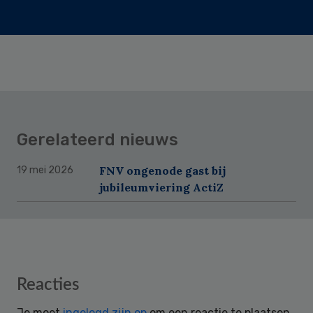
Gerelateerd nieuws
FNV ongenode gast bij
19 mei 2026
jubileumviering ActiZ
Reader
Reacties
Interactions
Je moet
ingelogd zijn op
om een reactie te plaatsen.