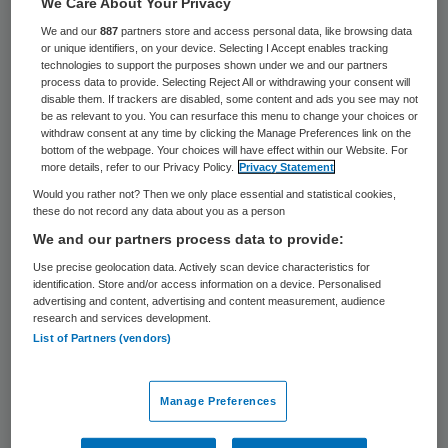
30 keer gelezen
We Care About Your Privacy
We and our
887
partners store and access personal data, like browsing data
or unique identifiers, on your device. Selecting I Accept enables tracking
Zorgstichting ZorgSaam Zeeuws-
technologies to support the purposes shown under we and our partners
process data to provide. Selecting Reject All or withdrawing your consent will
Vlaanderen dreigt enkele operatiekamers te
disable them. If trackers are disabled, some content and ads you see may not
moeten sluiten vanwege een chronisch
be as relevant to you. You can resurface this menu to change your choices or
withdraw consent at any time by clicking the Manage Preferences link on the
gebrek aan voldoende gekwalificeerd
bottom of the webpage. Your choices will have effect within our Website. For
more details, refer to our Privacy Policy.
Privacy Statement
personeel. Dit meldt dagblad BN De Stem.
Would you rather not? Then we only place essential and statistical cookies,
these do not record any data about you as a person
Volgens de krant zijn pogingen om
We and our partners process data to provide:
personeel te werven in Vlaanderen mislukt
Use precise geolocation data. Actively scan device characteristics for
identification. Store and/or access information on a device. Personalised
vanwege
verzet onder Vlaamse
advertising and content, advertising and content measurement, audience
ziekenhuisbestuurders
. Ook in België is er
research and services development.
List of Partners (vendors)
een groeiend tekort aan
operatieassistenten. De krant meldt dat
Manage Preferences
mede door deze opstelling pogingen om de
opleidingen tot ok-verpleegkundige in