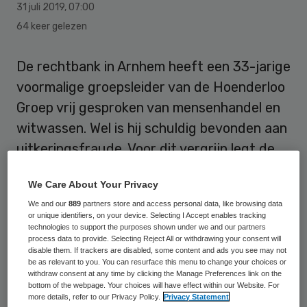
31 juli 2019
,
07:00
64 keer gelezen
De rechtbank in Arnhem heeft een 33-jarige
voormalige groepsleider van de Hoenderloo
Groep vrij gesproken van mensenhandel en
witwassen. Wel is hij schuldig bevonden aan
uitkeringsfraude. Voor dit vergrijp legt de
rechter hem een gevangenisstraf op van
We Care About Your Privacy
vijf maanden.
We and our
889
partners store and access personal data, like browsing data
or unique identifiers, on your device. Selecting I Accept enables tracking
De rechtbank oordeelt dat de man
technologies to support the purposes shown under we and our partners
process data to provide. Selecting Reject All or withdrawing your consent will
weliswaar met drie vrouwen -die aangifte
disable them. If trackers are disabled, some content and ads you see may not
tegen hem hebben gedaan- in de
be as relevant to you. You can resurface this menu to change your choices or
withdraw consent at any time by clicking the Manage Preferences link on the
prostitutie heeft samen gewerkt, maar dat
bottom of the webpage. Your choices will have effect within our Website. For
more details, refer to our Privacy Policy.
Privacy Statement
daarbij geen sprake was van een