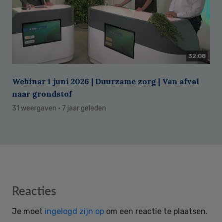
32:08
Webinar 1 juni 2026 | Duurzame zorg | Van afval
naar grondstof
31 weergaven
· 7 jaar geleden
Reader
Reacties
Interactions
Je moet
ingelogd zijn op
om een reactie te plaatsen.