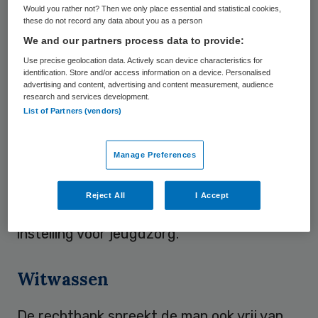
Would you rather not? Then we only place essential and statistical cookies,
uitbuitingssituatie. Ook voor enige vorm van
these do not record any data about you as a person
dwang is volgens de rechtbank geen bewijs.
We and our partners process data to provide:
Bovendien ziet de rechtbank geen bewijs
Use precise geolocation data. Actively scan device characteristics for
identification. Store and/or access information on a device. Personalised
voor de aantijging dat de man één of meer
advertising and content, advertising and content measurement, audience
research and services development.
meisjes heeft geworven vanuit of tijdens
List of Partners (vendors)
zijn voormalige dienstverband bij de
Hoenderloo Groep. Hierdoor kan de
Manage Preferences
beschuldiging van mensenhandel niet
worden bewezen
. Eén van de betrokken
Reject All
I Accept
meisjes was in het verleden cliënte van de
instelling voor jeugdzorg.
Witwassen
De rechtbank spreekt de man ook vrij van