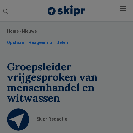
Search
this
Secondary
website
Sidebar
Home
›
Nieuws
Opslaan
Reageer nu
Delen
Groepsleider
vrijgesproken van
mensenhandel en
witwassen
Skipr Redactie