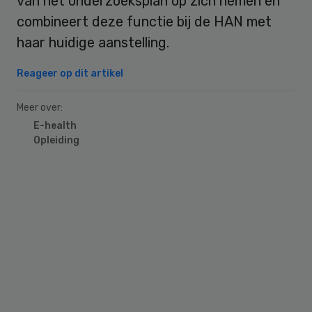
van het onderzoeksplan op zich nemen en
combineert deze functie bij de HAN met
haar huidige aanstelling.
Reageer op dit artikel
Meer over:
E-health
Opleiding
Primary
Sidebar