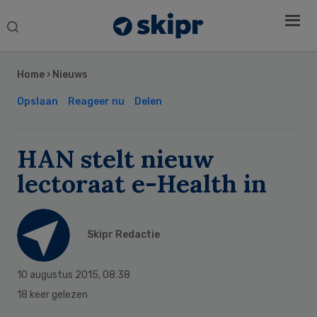
Search
this
Secondary
website
Sidebar
Home
›
Nieuws
Opslaan
Reageer nu
Delen
HAN stelt nieuw
lectoraat e-Health in
Skipr Redactie
10 augustus 2015
,
08:38
18 keer gelezen