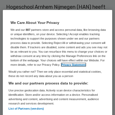
Hogeschool Arnhem Nijmegen (HAN) heeft
-in samenwerking met de Sint
Maartenskliniek- een nieuw associate
We Care About Your Privacy
lectoraat e-Health paramedische beroepen
We and our
887
partners store and access personal data, like browsing data
or unique identifiers, on your device. Selecting I Accept enables tracking
in het leven geroepen.
technologies to support the purposes shown under we and our partners
process data to provide. Selecting Reject All or withdrawing your consent will
disable them. If trackers are disabled, some content and ads you see may not
Met het nieuwe lectoraat wil de HAN
be as relevant to you. You can resurface this menu to change your choices or
withdraw consent at any time by clicking the Manage Preferences link on the
inspelen op de groeiende vraag in de
bottom of the webpage. Your choices will have effect within our Website. For
paramedische beroepspraktijk en de
more details, refer to our Privacy Policy.
Privacy Statement
Would you rather not? Then we only place essential and statistical cookies,
revalidatiezorg naar kennis over brede,
these do not record any data about you as a person
interdisciplinaire toepassing van innovatieve
We and our partners process data to provide:
producten.
Use precise geolocation data. Actively scan device characteristics for
identification. Store and/or access information on a device. Personalised
advertising and content, advertising and content measurement, audience
Het
associate lectoraat e-Health
maakt
research and services development.
deel uit van de programmalijn
List of Partners (vendors)