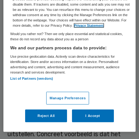
van de Wet langdurige zorg, de Wet
disable them. If trackers are disabled, some content and ads you see may not
be as relevant to you. You can resurface this menu to change your choices or
financiering sociale verzekeringen, de Wet
withdraw consent at any time by clicking the Manage Preferences link on the
bottom of the webpage. Your choices will have effect within our Website. For
marktordening gezondheidszorg en de
more details, refer to our Privacy Policy.
Privacy Statement
Algemene wet bestuursrecht. De
Would you rather not? Then we only place essential and statistical cookies,
these do not record any data about you as a person
bekostigingsmogelijkheden van Het Fonds
We and our partners process data to provide:
langdurige zorg kunnen dan worden
Use precise geolocation data. Actively scan device characteristics for
uitgebreid.
identification. Store and/or access information on a device. Personalised
advertising and content, advertising and content measurement, audience
research and services development.
Sociale benadering
List of Partners (vendors)
Zorgkantoren krijgen met
het wetsvoorstel
Manage Preferences
de mogelijkheid om maatregelen te nemen
die het beroep op zorg op grond van de Wet
Reject All
I Accept
langdurige zorg voorkomen, verminderen en
uitstellen. Concreet voorbeeld is dat het