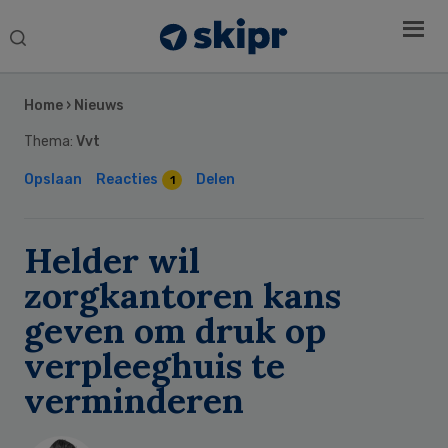
Search
this
Secondary
website
Sidebar
Home
›
Nieuws
Thema:
Vvt
Opslaan
Reacties
Delen
1
Helder wil
zorgkantoren kans
geven om druk op
verpleeghuis te
verminderen