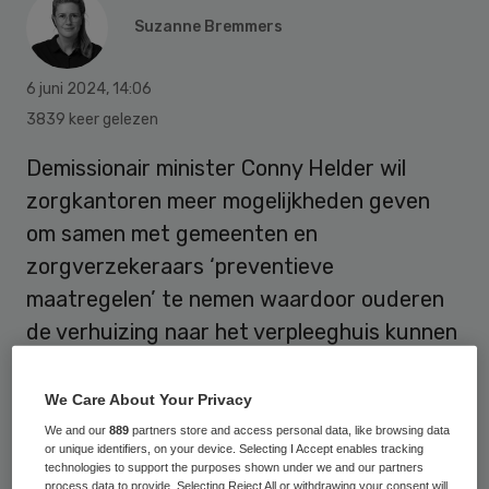
Suzanne Bremmers
6 juni 2024
,
14:06
3839 keer gelezen
Demissionair minister Conny Helder wil
zorgkantoren meer mogelijkheden geven
om samen met gemeenten en
zorgverzekeraars ‘preventieve
maatregelen’ te nemen waardoor ouderen
de verhuizing naar het verpleeghuis kunnen
uitstellen of voorkomen.
We Care About Your Privacy
We and our
889
partners store and access personal data, like browsing data
Helder moet hiervoor maar liefst vier
or unique identifiers, on your device. Selecting I Accept enables tracking
wetten wijzigen. Het gaat om een wijziging
technologies to support the purposes shown under we and our partners
process data to provide. Selecting Reject All or withdrawing your consent will