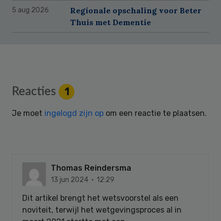
Regionale opschaling voor Beter
5 aug 2026
Thuis met Dementie
Reader
Reacties
1
Interactions
Je moet
ingelogd zijn op
om een reactie te plaatsen.
Thomas Reindersma
13 jun 2024 · 12:29
Dit artikel brengt het wetsvoorstel als een
noviteit, terwijl het wetgevingsproces al in