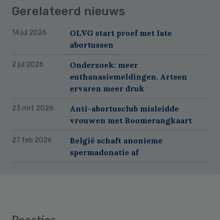
Gerelateerd nieuws
OLVG start proef met late
14 jul 2026
abortussen
Onderzoek: meer
2 jul 2026
euthanasiemeldingen. Artsen
ervaren meer druk
Anti-abortusclub misleidde
23 mrt 2026
vrouwen met Boomerangkaart
België schaft anonieme
27 feb 2026
spermadonatie af
Reader