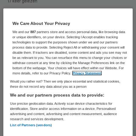
17 keer gelezen
Moet een twaalfjarig kankerpatiëntje uit
We Care About Your Privacy
Noord-Holland die geen verdere
We and our
887
partners store and access personal data, like browsing data
behandeling tegen zijn ziekte wil
or unique identifiers, on your device. Selecting I Accept enables tracking
technologies to support the purposes shown under we and our partners
ondergaan, tegen zijn wil een chemokuur
process data to provide. Selecting Reject All or withdrawing your consent will
disable them. If trackers are disabled, some content and ads you see may not
volgen? Op deze moeilijke vraag komt
be as relevant to you. You can resurface this menu to change your choices or
dinsdag een antwoord van het gerechtshof
withdraw consent at any time by clicking the Manage Preferences link on the
bottom of the webpage. Your choices will have effect within our Website. For
in Amsterdam.
more details, refer to our Privacy Policy.
Privacy Statement
Would you rather not? Then we only place essential and statistical cookies,
these do not record any data about you as a person
De vader van de jongen had eerder dit jaar
We and our partners process data to provide:
een rechtszaak aangespannen tegen de
Use precise geolocation data. Actively scan device characteristics for
stichting De Jeugd- en Gezinsbeschermers.
identification. Store and/or access information on a device. Personalised
advertising and content, advertising and content measurement, audience
Die heeft toezicht op het kind. De rechter
research and services development.
oordeelde afgelopen mei dat het patiëntje
List of Partners (vendors)
niet verder behandeld hoeft te worden. De