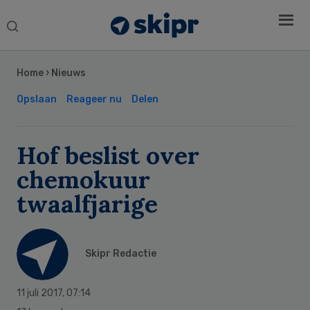
Search
this
Secondary
website
Sidebar
Home
›
Nieuws
Opslaan
Reageer nu
Delen
Hof beslist over
chemokuur
twaalfjarige
Skipr Redactie
11 juli 2017
,
07:14