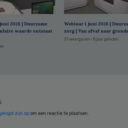
juni 2026 | Duurzame
Webinar 1 juni 2026 | Duur
culaire waarde ontstaat
zorg | Van afval naar grond
31 weergaven
· 8 jaar geleden
den
s
gelogd zijn op
om een reactie te plaatsen.