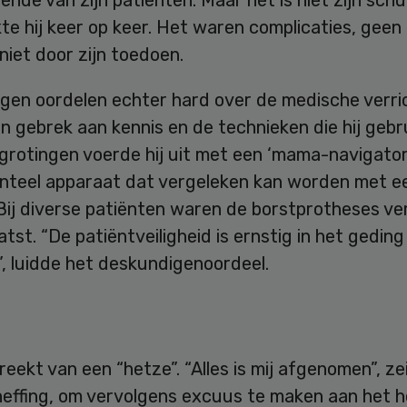
e hij keer op keer. Het waren complicaties, geen
niet door zijn toedoen.
gen oordelen echter hard over de medische verri
ijn gebrek aan kennis en de technieken die hij gebr
grotingen voerde hij uit met een ‘mama-navigator
nteel apparaat dat vergeleken kan worden met e
 Bij diverse patiënten waren de borstprotheses v
tst. “De patiëntveiligheid is ernstig in het geding
, luidde het deskundigenoordeel.
preekt van een “hetze”. “Alles is mij afgenomen”, zei
effing, om vervolgens excuus te maken aan het h