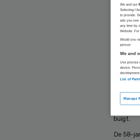
We and our
Selecting I 
to provide. S
ads you see 
any time by c
Website. For 
Would you rat
person
Tientall
We and ou
klachten 
Use precise g
later, no
device. Pers
development
de rug, h
List of Part
waarschijn
Maar valt
Manage P
vraag wa
buigt.
De 58-ja