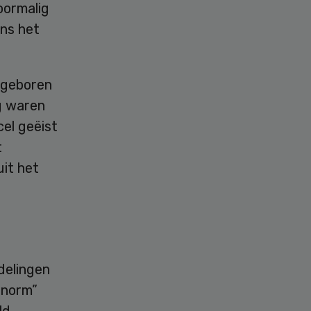
oormalig
ens het
e geboren
g waren
cel geëist
t
uit het
delingen
 enorm”
ld,