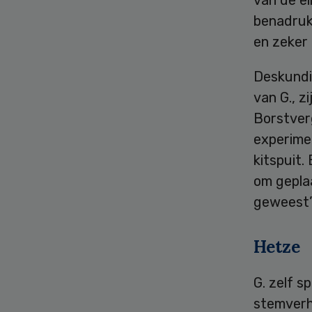
benadrukt
en zeker 
Deskundi
van G., z
Borstver
experime
kitspuit.
om geplaa
geweest”
Hetze
G. zelf s
stemverh