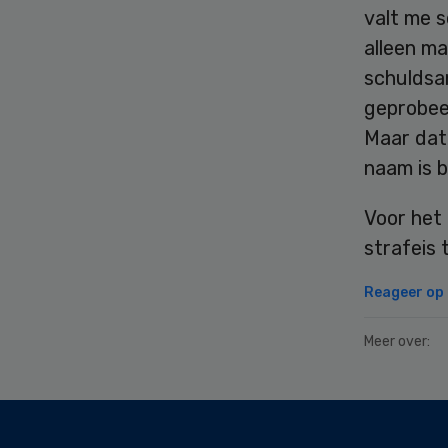
valt me s
alleen ma
schuldsan
geprobeer
Maar dat
naam is 
Voor het 
strafeis
Reageer op d
Meer over:
Secondary
Sidebar