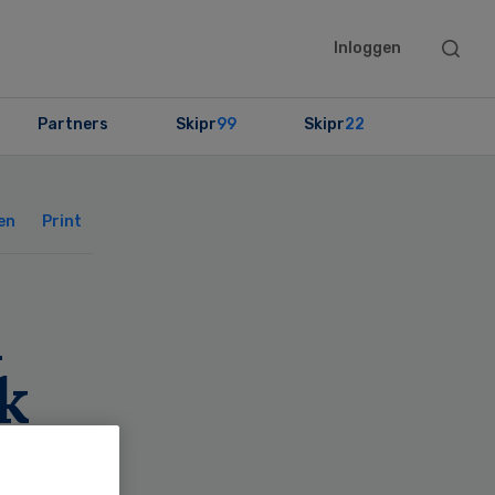
Searc
Inloggen
this
websit
Partners
Skipr
99
Skipr
22
Primary
Sidebar
en
Print
n
k