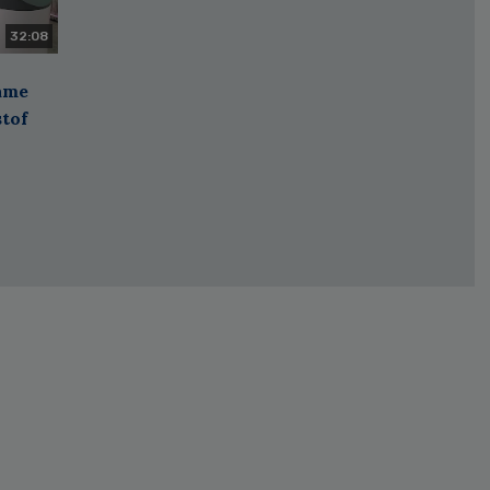
32:08
zame
stof