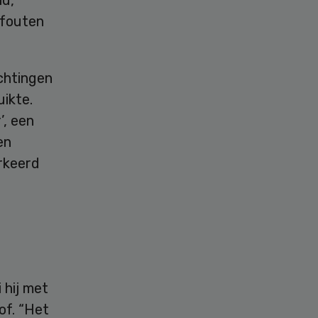
 fouten
chtingen
uikte.
’, een
en
erkeerd
 hij met
of. “Het