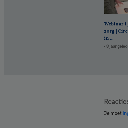
Webinar 1 
zorg | Cir
in ...
· 8 jaar gele
Reader
Reactie
Interactions
Je moet
in