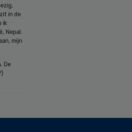
bezig,
zit in de
 ik
, Nepal.
aan, mijn
n. De
P)