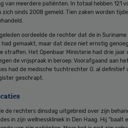
g van meerdere patiënten. In totaal hebben 121 v
n zich sinds 2008 gemeld. Tien zaken worden tijd
ehandeld.
r geleden oordeelde de rechter dat de in Surinam
n had gemaakt, maar dat deze niet ernstig genoe
 straffen. Het Openbaar Ministerie had drie jaar 
egen de vrijspraak in beroep. Voorafgaand aan he
es had de medische tuchtrechter G. al definitief 
gister geschrapt.
caties
de de rechters dinsdag uitgebreid over zijn behan
es in zijn wellnesskliniek in Den Haag. Hij “baalt
lende van zijn patiënten. Maar het is niet zijn schu