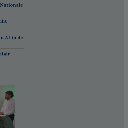
 Nationale
cht
n AI in de
ulair