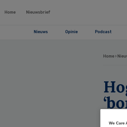
Home
Nieuwsbrief
Nieuws
Opinie
Podcast
Home
›
Nieu
Ho
‘bo
G.
We Care 