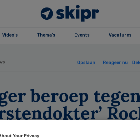
Video’s
Thema’s
Events
Vacatures
ws
Opslaan
Reageer nu
Del
ger beroep tege
rstendokter’ Roc
About Your Privacy