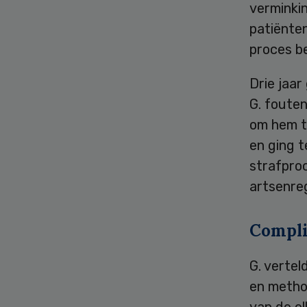
verminkin
patiënte
proces b
Drie jaa
G. foute
om hem te
en ging t
strafproc
artsenre
Compli
G. vertel
en method
van de el