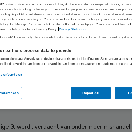
887
partners store and access personal data, like browsing data or unique identifiers, on your
Accept enables tracking technologies to support the purposes shown under we and our partne
electing Reject All or withdrawing your consent will disable them. If trackers are disabled, so
Skipr Redactie
7 november 2017
,
08:24
45 keer gelezen
may not be as relevant to you. You can resurface this menu to change your choices or withd
licking the Manage Preferences link on the bottom of the webpage. Your choices will have eff
more details, refer to our Privacy Policy.
Privacy Statement
her not? Then we only place essential and statistical cookies, these do not record any data
en patiënten van de Haagse ‘borstendokter’ Rock 
r partners process data to provide:
na zijn ingrepen. Sommigen ondervinden nu, bijna 
eolocation data. Actively scan device characteristics for identification. Store and/or access 
g altijd hinder. Ze hebben meerdere hersteloperat
onalised advertising and content, advertising and content measurement, audience research 
.
ebben nog altijd dagelijks pijn en de klachten zijn
ners (vendors)
lijk blijvend.
 dat de voormalig arts strafrechtelijk aan te reke
references
Reject All
I 
ar het gerechtshof in Den Haag zich momenteel 
rige G. wordt verdacht van onder meer mishandel