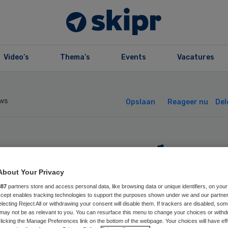
Video’s
Thema’s
Events
Vacatures
ws
Opslaan
Reageer nu
Del
momannen laten
h vaker testen o
About Your Privacy
887
partners store and access personal data, like browsing data or unique identifiers, on your
Accept enables tracking technologies to support the purposes shown under we and our partne
’s
electing Reject All or withdrawing your consent will disable them. If trackers are disabled, so
may not be as relevant to you. You can resurface this menu to change your choices or withd
licking the Manage Preferences link on the bottom of the webpage. Your choices will have eff