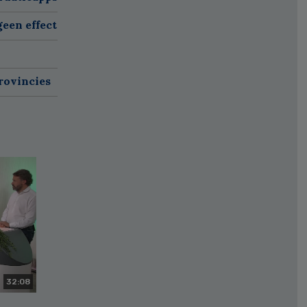
een effect
rovincies
32:08