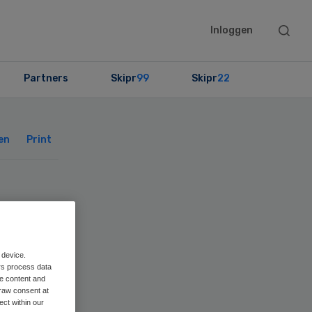
Searc
Inloggen
this
websit
Partners
Skipr
99
Skipr
22
Primary
Sidebar
en
Print
p
 device.
rs process data
me content and
raw consent at
ect within our