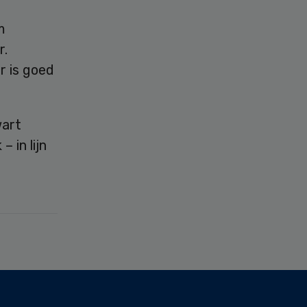
m
r.
r is goed
wart
 in lijn