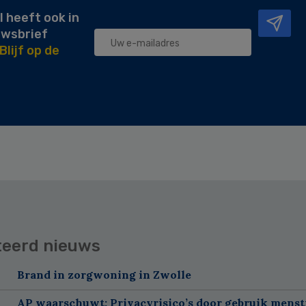
l heeft ook in
uwsbrief
Blijf op de
teerd nieuws
Brand in zorgwoning in Zwolle
AP waarschuwt: Privacyrisico’s door gebruik menst