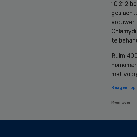
10.212 b
geslacht
vrouwen 
Chlamydi
te behand
Ruim 400
homomanne
met voor
Reageer op d
Meer over:
Secondary
Sidebar