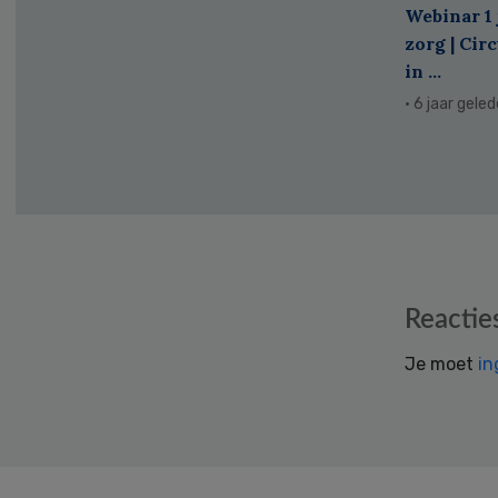
Webinar 1 
zorg | Cir
in ...
· 6 jaar gele
Reader
Reactie
Interactions
Je moet
in