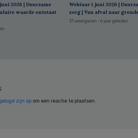
juni 2026 | Duurzame
Webinar 1 juni 2026 | Duur
culaire waarde ontstaat
zorg | Van afval naar grond
31 weergaven
· 6 jaar geleden
den
s
gelogd zijn op
om een reactie te plaatsen.