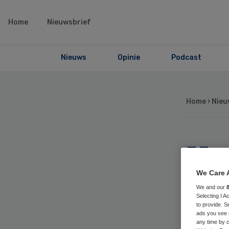
Home
Nieuwsbrief
Nieuws
Opinie
Podcast
Home
›
Nieu
Ho
zic
We Care 
We and our
Selecting I 
soa
to provide. S
ads you see 
any time by c