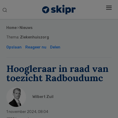
Search
this
Secondary
website
Sidebar
Home
›
Nieuws
Thema:
Ziekenhuiszorg
Opslaan
Reageer nu
Delen
Hoogleraar in raad van
toezicht Radboudumc
Wilbert Zuil
1 november 2024
,
08:04