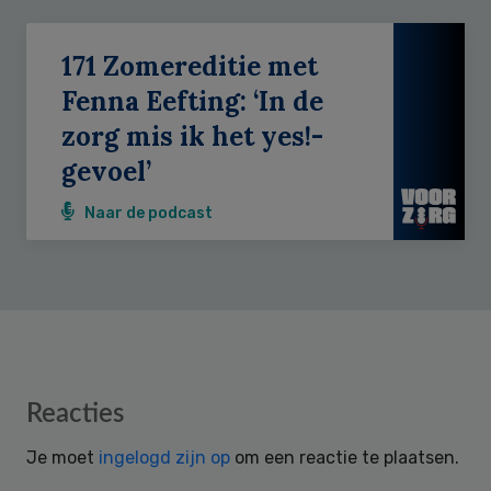
171 Zomereditie met
Fenna Eefting: ‘In de
zorg mis ik het yes!-
gevoel’
Naar de podcast
Reader
Reacties
Interactions
Je moet
ingelogd zijn op
om een reactie te plaatsen.