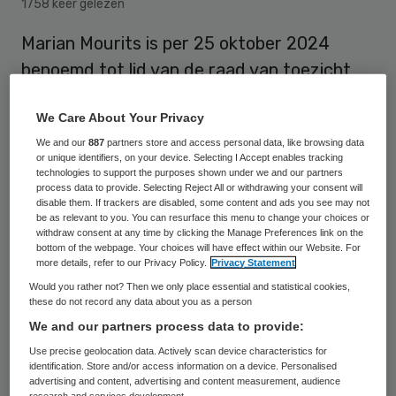
1758 keer gelezen
Marian Mourits is per 25 oktober 2024
benoemd tot lid van de raad van toezicht
van het Radboudumc. Binnen de raad van
We Care About Your Privacy
toezicht is zij voorzitter van de commissie
We and our
887
partners store and access personal data, like browsing data
Kwaliteit en Veiligheid en verantwoordelijk
or unique identifiers, on your device. Selecting I Accept enables tracking
voor deze portefeuille.
technologies to support the purposes shown under we and our partners
process data to provide. Selecting Reject All or withdrawing your consent will
disable them. If trackers are disabled, some content and ads you see may not
be as relevant to you. You can resurface this menu to change your choices or
Mourits vervult de vacature die is ontstaan
withdraw consent at any time by clicking the Manage Preferences link on the
bottom of the webpage. Your choices will have effect within our Website. For
na het vertrek van Carina Hilders, vanwege
more details, refer to our Privacy Policy.
Privacy Statement
haar benoeming tot voorzitter van de raad
Would you rather not? Then we only place essential and statistical cookies,
these do not record any data about you as a person
van bestuur van het UMC Utrecht.
We and our partners process data to provide:
Use precise geolocation data. Actively scan device characteristics for
Wetenschapper
identification. Store and/or access information on a device. Personalised
advertising and content, advertising and content measurement, audience
research and services development.