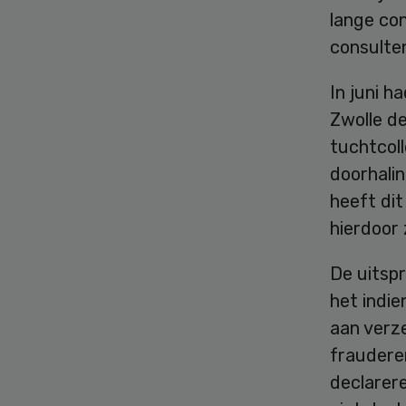
lange co
consulte
In juni 
Zwolle de
tuchtcol
doorhalin
heeft di
hierdoor 
De uitspr
het indi
aan verze
fraudere
declarere