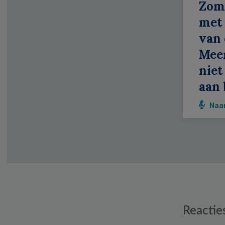
Zom
met 
van 
Meer
niet
aan 
Naa
Reader
Reactie
Interactions