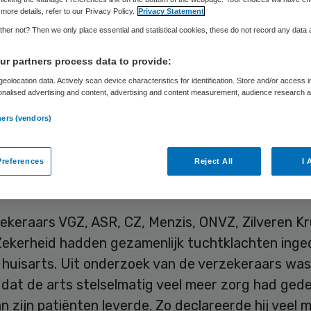
more details, refer to our Privacy Policy.
Privacy Statement
her not? Then we only place essential and statistical cookies, these do not record any data
Skipr Redactie
20 december 2017
,
08:29
277 keer gelezen
r partners process data to provide:
eolocation data. Actively scan device characteristics for identification. Store and/or access 
onalised advertising and content, advertising and content measurement, audience research 
Nadiq Kerimov in Lelystad is uit het BIG-register
.
ners (vendors)
t vanwege fraude met declaraties. Het Centraal
lege voor de Gezondheidszorg heeft dinsdag het
references
Reject All
I 
uisarts tegen de tuchtklachten van zeven
ekeraars verworpen.
ekeraars VGZ, ASR, CZ, Menzis, ONVZ, Zilveren Kr
Zekerheid hadden gezamenlijk tuchtklachten inge
 huisarts. Uit onderzoek van de verzekeraars was
 dat de arts stelselmatig veel meer zorg had ged
an zijn patiënten leverde. Zo declareerde hij veel 