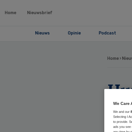
Home
Nieuwsbrief
Nieuws
Opinie
Podcast
Home
›
Nieu
Hui
reg
We Care 
We and our
va
Selecting I 
to provide. S
ads you see 
any time by c