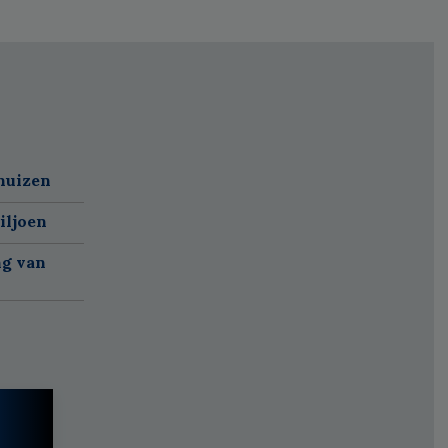
huizen
iljoen
ng van