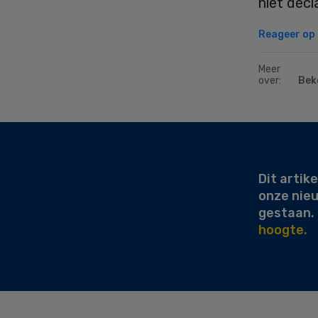
niet decl
Reageer op d
Meer
over:
Bek
Secondary
Sidebar
Dit artike
onze nie
gestaan.
hoogte.