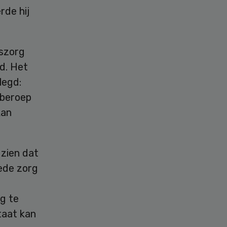
rde hij
dszorg
d. Het
legd:
 beroep
kan
 zien dat
oede zorg
g te
taat kan