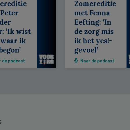
ereditie
Zomereditie
Peter
met Fenna
der
Eefting: ‘In
: ‘Ik wist
de zorg mis
 waar ik
ik het yes!-
begon’
gevoel’
r de podcast
Naar de podcast
s