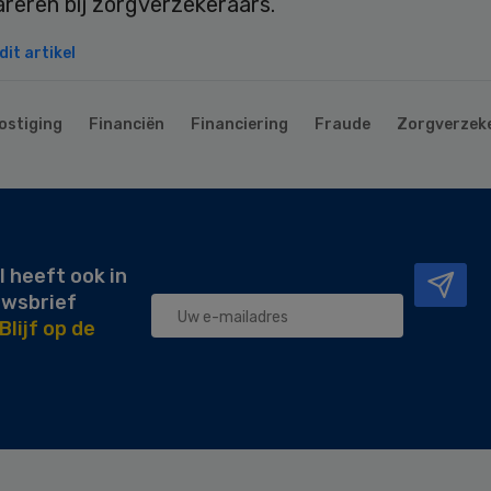
areren bij zorgverzekeraars.”
it artikel
ostiging
Financiën
Financiering
Fraude
Zorgverzek
l heeft ook in
uwsbrief
Blijf op de