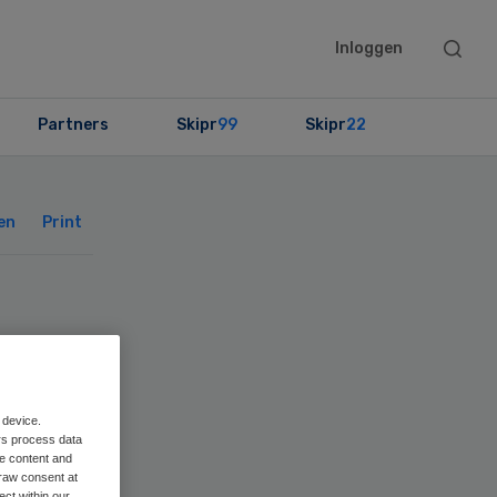
Searc
Inloggen
this
websit
Partners
Skipr
99
Skipr
22
Primary
Sidebar
en
Print
 device.
rs process data
me content and
raw consent at
ect within our