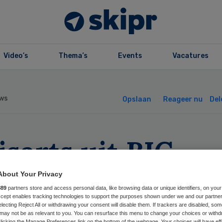
Video’s
Thema’s
Events
Vacatures
ws
Opslaan
Reageer nu
Del
sarts uit BIG-
ister geschrapt
About Your Privacy
889
partners store and access personal data, like browsing data or unique identifiers, on your
nwege fraude
Accept enables tracking technologies to support the purposes shown under we and our partne
electing Reject All or withdrawing your consent will disable them. If trackers are disabled, so
may not be as relevant to you. You can resurface this menu to change your choices or withd
licking the Manage Preferences link on the bottom of the webpage. Your choices will have eff