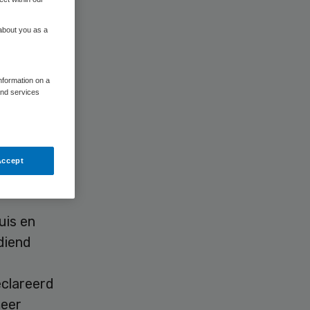
 about you as a
information on a
and services
 beroep
Accept
uis en
diend
eclareerd
meer