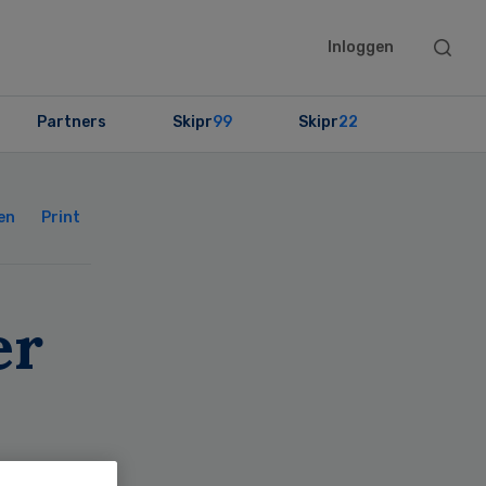
Searc
Inloggen
this
websit
Partners
Skipr
99
Skipr
22
Primary
Sidebar
en
Print
er