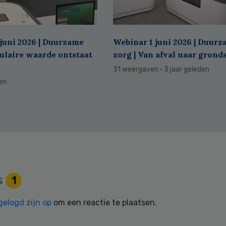
juni 2026 | Duurzame
Webinar 1 juni 2026 | Duur
culaire waarde ontstaat
zorg | Van afval naar grond
31 weergaven
· 3 jaar geleden
den
s
1
gelogd zijn op
om een reactie te plaatsen.