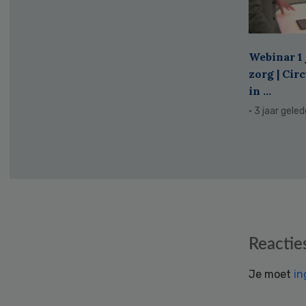
Webinar 1 
zorg | Cir
in ...
· 3 jaar gele
Reader
Reactie
Interactions
Je moet
in