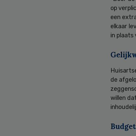
op verpl
een extra
elkaar le
in plaats
Gelijk
Huisartse
de afgel
zeggensc
willen da
inhoudeli
Budget