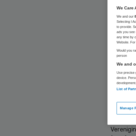
zo
We Care 
We and our
Selecting I 
to provide. S
ads you see 
any time by c
Website. For 
Would you rat
person
Huisartse
We and ou
rol” die 
Use precise g
device. Pers
voor het
development
toekomst
List of Part
Manage P
“Dit vin
professio
Verenigi