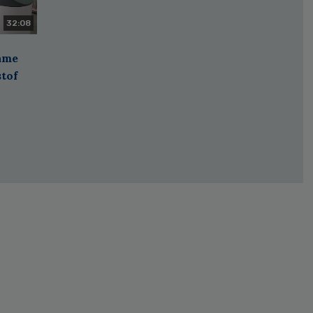
32:08
zame
stof