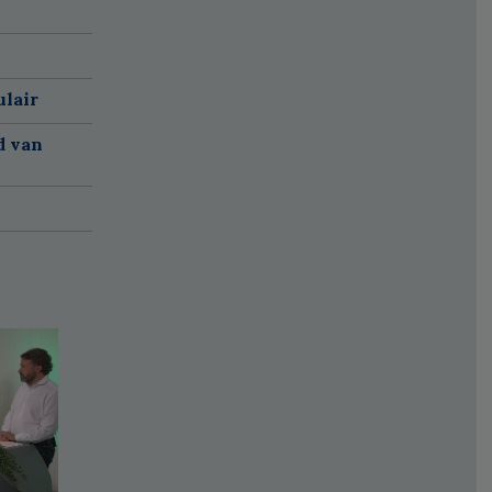
ulair
d van