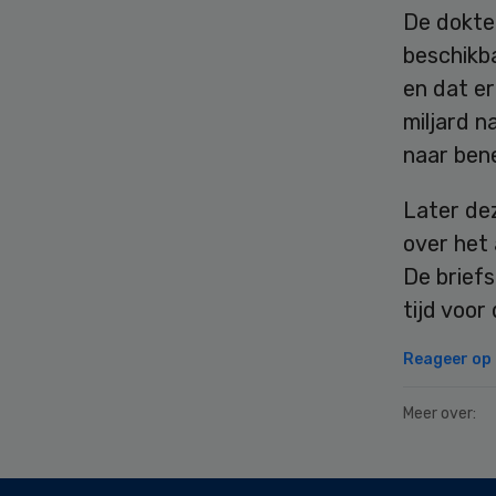
De dokter
beschikb
en dat er
miljard n
naar ben
Later de
over het
De briefs
tijd voor
Reageer op d
Meer over:
Secondary