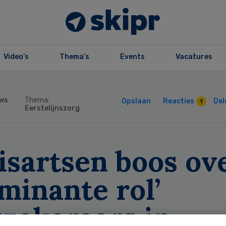
Video’s
Thema’s
Events
Vacatures
ws
Thema:
Opslaan
Reacties
Del
1
Eerstelijnszorg
isartsen boos ov
minante rol’
rzekeraars in