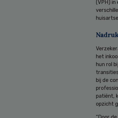
(VPH) in
verschil
huisartse
Nadruk
Verzekera
het inkoo
hun rol b
transiti
bij de co
professi
patiënt, 
opzicht g
“Door de 