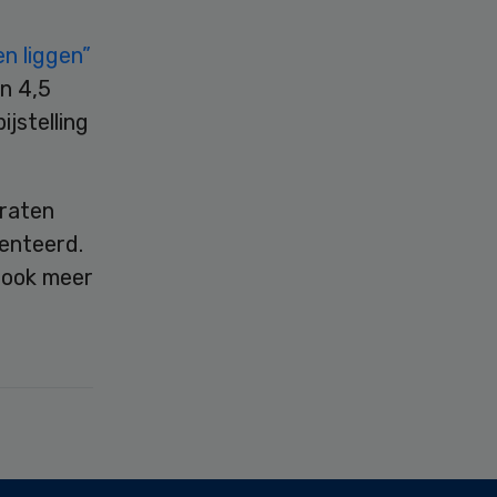
en liggen”
an 4,5
ijstelling
praten
enteerd.
r ook meer