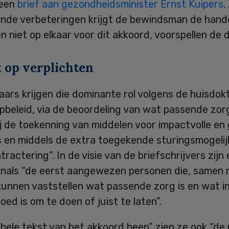
 een
brief aan gezondheidsminister Ernst Kuipers
.
lende verbeteringen krijgt de bewindsman de hand
n niet op elkaar voor dit akkoord, voorspellen de 
 op verplichten
ars krijgen die dominante rol volgens de huisdokt
pbeleid, via de beoordeling van wat passende zorg 
ij de toekenning van middelen voor impactvolle en
es en middels de extra toegekende sturingsmogeli
ntractering”. In de visie van de briefschrijvers zijn
onals “de eerst aangewezen personen die, samen 
kunnen vaststellen wat passende zorg is en wat i
oed is om te doen of juist te laten”.
hele tekst van het akkoord heen” zien ze ook “de