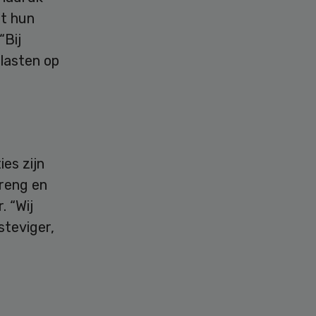
rt hun
“Bij
slasten op
es zijn
breng en
 “Wij
steviger,