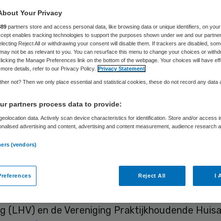
rgakkoord
About Your Privacy
889
partners store and access personal data, like browsing data or unique identifiers, on your
Accept enables tracking technologies to support the purposes shown under we and our partne
electing Reject All or withdrawing your consent will disable them. If trackers are disabled, so
may not be as relevant to you. You can resurface this menu to change your choices or withd
licking the Manage Preferences link on the bottom of the webpage. Your choices will have eff
Skipr Redactie
19 augustus 2022
,
12:41
2618 keer gelezen
more details, refer to our Privacy Policy.
Privacy Statement
her not? Then we only place essential and statistical cookies, these do not record any data
n zijn niet te spreken over de “hele stevige en d
r partners process data to provide:
verzekeraars in hun ogen krijgen toebedeeld in he
eolocation data. Actively scan device characteristics for identification. Store and/or access 
onalised advertising and content, advertising and content measurement, audience research 
Integraal Zorgakkoord (IZA)
over de zorg in de na
.
.
ners (vendors)
references
Reject All
I 
den wij de verkeerde beweging en geen recht doen
nals in de zorg”, schrijven de Landelijke Huisarts
ng (LHV) en de Vereniging Praktijkhoudende Huis