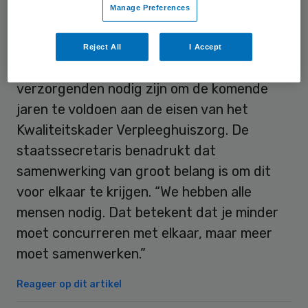
Manage Preferences
Reject All
I Accept
Van Rijn stelde eerder dat 70 duizend
verzorgenden nodig zijn om de komende
jaren te voldoen aan de eisen van het
Kwaliteitskader Verpleeghuiszorg. De
staatssecretaris benadrukt dat
samenwerking van groot belang is om dit
voor elkaar te krijgen. “We hebben alle
mensen nodig. Dat betekent dat je minder
moet concurreren met elkaar, maar meer
moet samenwerken.”
Reageer op dit artikel