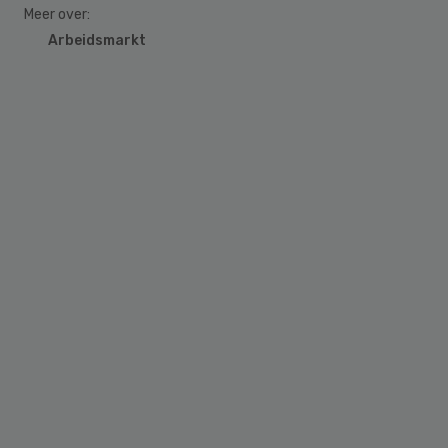
Meer over:
Arbeidsmarkt
Primary
Sidebar