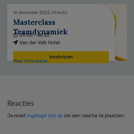
16 december 2025, Utrecht
Masterclass
Teamdynamiek
09:00 - 16:30
Van der Valk Hotel
Inschrijven
Meer informatie
Reader
Reacties
Interactions
Je moet
ingelogd zijn op
om een reactie te plaatsen.