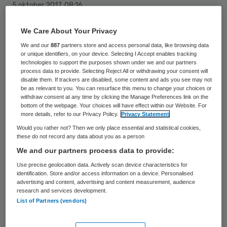
5 oktober 2017
,
08:16
32 keer gelezen
We Care About Your Privacy
We and our
887
partners store and access personal data, like browsing data
HWW Zorg praat met andere zorgbedrijven
or unique identifiers, on your device. Selecting I Accept enables tracking
over de overname van lageropgeleid
technologies to support the purposes shown under we and our partners
process data to provide. Selecting Reject All or withdrawing your consent will
personeel. Dat heeft staatssecretaris
disable them. If trackers are disabled, some content and ads you see may not
be as relevant to you. You can resurface this menu to change your choices or
Martin van Rijn gezegd in een interview met
withdraw consent at any time by clicking the Manage Preferences link on the
bottom of the webpage. Your choices will have effect within our Website. For
Omroep West.
more details, refer to our Privacy Policy.
Privacy Statement
Would you rather not? Then we only place essential and statistical cookies,
Bij de Haagse zorgorganisatie is voor 40
these do not record any data about you as a person
lager gekwalificeerde verzorgenden geen
We and our partners process data to provide:
plaats meer. Demissionair staatssecretaris
Use precise geolocation data. Actively scan device characteristics for
identification. Store and/or access information on a device. Personalised
Van Rijn vindt dat er zo min mogelijk
advertising and content, advertising and content measurement, audience
research and services development.
ontslagen moeten vallen. “Dat kan door
List of Partners (vendors)
mensen over te laten nemen door andere
zorginstellingen”, zegt hij bij
Omroep West
.