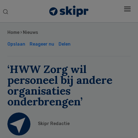
Search
this
Secondary
website
Sidebar
Home
›
Nieuws
Opslaan
Reageer nu
Delen
‘HWW Zorg wil
personeel bij andere
organisaties
onderbrengen’
Skipr Redactie