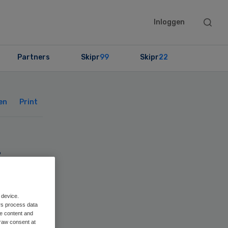
Searc
Inloggen
this
websit
Partners
Skipr
99
Skipr
22
Primary
Sidebar
en
Print
t
gen
 device.
rs process data
me content and
raw consent at