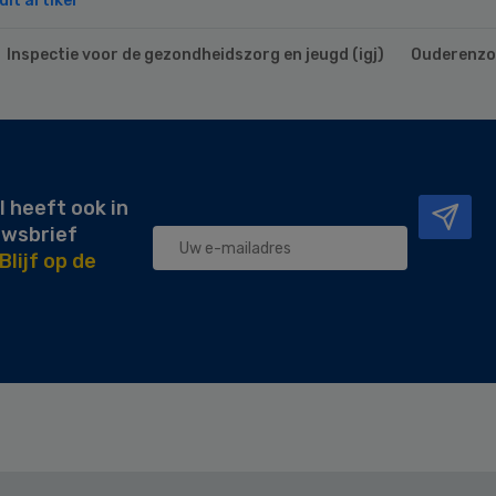
it artikel
Inspectie voor de gezondheidszorg en jeugd (igj)
Ouderenzo
l heeft ook in
uwsbrief
Blijf op de