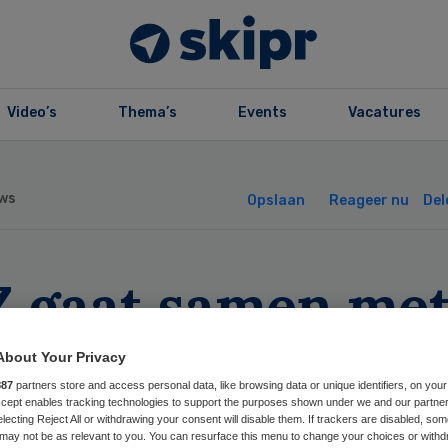
Video’s
Thema’s
Events
Vacatures
ws
Opslaan
Reageer nu
Del
Z gaat samen me
varingsdeskundi
About Your Privacy
887
partners store and access personal data, like browsing data or unique identifiers, on your
inspectie
Accept enables tracking technologies to support the purposes shown under we and our partne
electing Reject All or withdrawing your consent will disable them. If trackers are disabled, so
may not be as relevant to you. You can resurface this menu to change your choices or withd