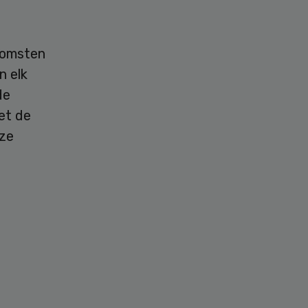
komsten
n elk
de
et de
 ze