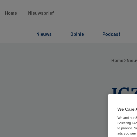
Home
Nieuwsbrief
Nieuws
Opinie
Podcast
Home
›
Nieu
IG
er
We Care 
We and our
op 
Selecting I 
to provide. S
ads you see 