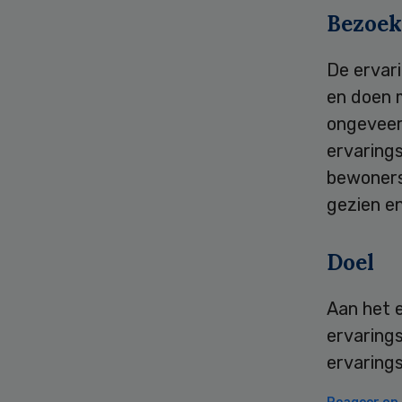
Bezoek
De ervar
en doen 
ongeveer
ervaring
bewoners
gezien e
Doel
Aan het 
ervarings
ervaring