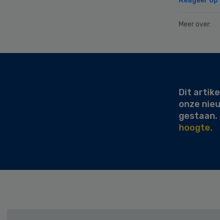
Reageer op d
Meer over:
Secondary
Sidebar
Dit artike
onze nie
gestaan.
hoogte.