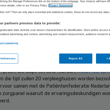
licking the Manage Preferences link on the bottom of the webpage. Your choices will have eff
more details, refer to our Privacy Policy.
Privacy Statement
her not? Then we only place essential and statistical cookies, these do not record any data
Skipr Redactie
6 januari 2017
,
12:36
55 keer gelezen
r partners process data to provide:
eolocation data. Actively scan device characteristics for identification. Store and/or access 
onalised advertising and content, advertising and content measurement, audience research 
urs van de Inspectie voor de Gezondheidszorg (I
.
de maanden op pad met ervaringsdeskundigen. 
ners (vendors)
 bezoeken brengen aan verpleeghuizen om te kijke
 en veiligheid van zorg.
references
Reject All
I 
n proef, die loopt tot eind februari,
meldt IGZ op 
 In die tijd zullen 20 verpleeghuizen worden bezoc
ervoor samen met de Patiëntenfederatie Nederlan
n zorgpanel waaruit de ervaringsdeskundigen wo
eerd.