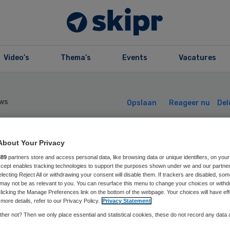
Video’s
Thema’s
Events
Vacatures
ws
Opslaan
Reageer nu
Del
About Your Privacy
Z verscherpt
889
partners store and access personal data, like browsing data or unique identifiers, on your
Accept enables tracking technologies to support the purposes shown under we and our partne
ezicht op Medsen
electing Reject All or withdrawing your consent will disable them. If trackers are disabled, so
may not be as relevant to you. You can resurface this menu to change your choices or withd
licking the Manage Preferences link on the bottom of the webpage. Your choices will have eff
G-apotheek
more details, refer to our Privacy Policy.
Privacy Statement
her not? Then we only place essential and statistical cookies, these do not record any data