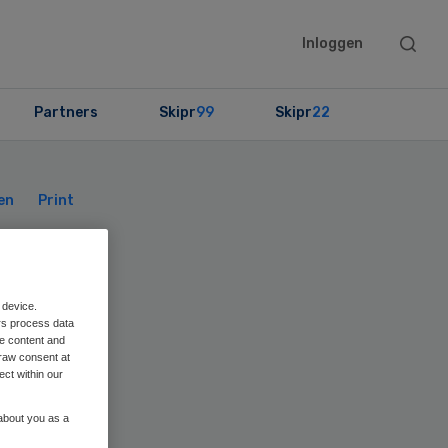
Searc
Inloggen
this
websit
Partners
Skipr
99
Skipr
22
Primary
Sidebar
en
Print
 device.
rs process data
me content and
raw consent at
ect within our
 about you as a