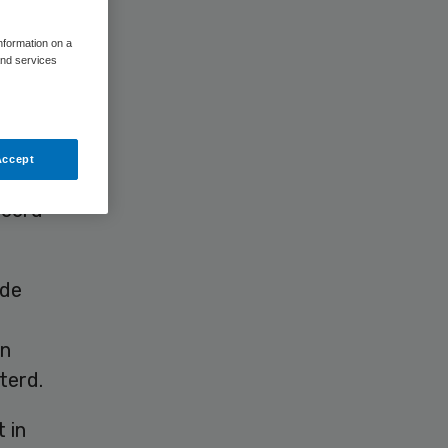
information on a
and services
Accept
. De
deerd
 de
en
terd.
 in