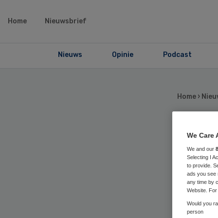
Home
Nieuwsbrief
Nieuws
Opinie
Podcast
Home
›
Nieu
We Care 
IG
We and our
Selecting I 
to
to provide. S
ads you see 
any time by c
OO
Website. For 
Would you rat
person