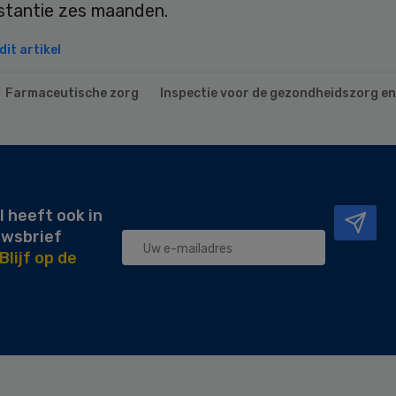
nstantie zes maanden.
it artikel
Farmaceutische zorg
Inspectie voor de gezondheidszorg en 
l heeft ook in
uwsbrief
Blijf op de