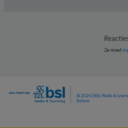
Reader
Reactie
Interactions
Je moet
in
© 2026 | BSL Media & Learn
Nature