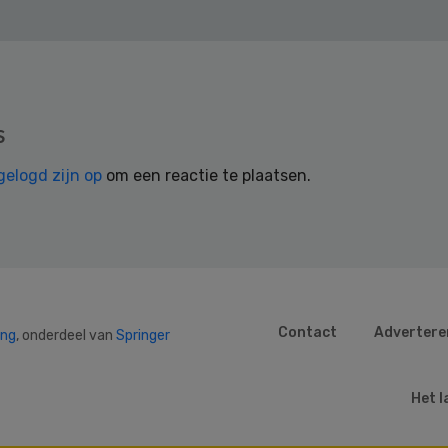
s
gelogd zijn op
om een reactie te plaatsen.
Contact
Advertere
ing
, onderdeel van
Springer
Het l