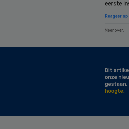
eerste i
Reageer op d
Meer over:
Secondary
Sidebar
Dit artike
onze nie
gestaan.
hoogte.