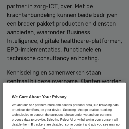
partner in zorg-ICT, over. Met de
krachtenbundeling kunnen beide bedrijven
een breder pakket producten en diensten
aanbieden, waaronder Business
Intelligence, digitale healthcare-platformen,
EPD-implementaties, functionele en
technische consultancy en hosting.
Kennisdeling en samenwerken staan
centraal bij deze overname. Klanten worden
hierdoor nog beter ondersteund bij hun
We Care About Your Privacy
strategische ICT-agenda en de uitvoering
We and our
887
partners store and access personal data, like browsing data
van ICT-projecten, laten beide bedrijven
or unique identifiers, on your device. Selecting I Accept enables tracking
weten. ICTZ blijft opereren onder de eigen
technologies to support the purposes shown under we and our partners
process data to provide. Selecting Reject All or withdrawing your consent will
naam en vanuit de eigen kantoren in Hoorn
disable them. If trackers are disabled, some content and ads you see may not