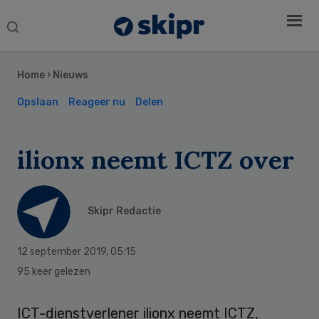
Search
this
Secondary
website
Sidebar
Home
›
Nieuws
Opslaan
Reageer nu
Delen
ilionx neemt ICTZ over
Skipr Redactie
12 september 2019
,
05:15
95 keer gelezen
ICT-dienstverlener ilionx neemt ICTZ,