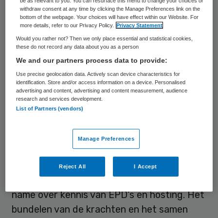
be as relevant to you. You can resurface this menu to change your choices or
en Utrecht.
withdraw consent at any time by clicking the Manage Preferences link on the
bottom of the webpage. Your choices will have effect within our Website. For
more details, refer to our Privacy Policy.
Privacy Statement
Aanvullende expertises
Would you rather not? Then we only place essential and statistical cookies,
these do not record any data about you as a person
We and our partners process data to provide:
De zorgsector is één van de branches waar
Use precise geolocation data. Actively scan device characteristics for
ilionx als digitale innovatiepartner actief is.
identification. Store and/or access information on a device. Personalised
De overname van ICTZ past in de strategie
advertising and content, advertising and content measurement, audience
research and services development.
van de ICT-dienstverlener om
List of Partners (vendors)
schaalgrootte en expertise op te bouwen
om klanten optimaal te ondersteunen. Waar
Manage Preferences
ilionx expertise heeft opgebouwd op het
gebied van Business Intelligence en digitale
Reject All
I Accept
healthcare platformen, beschikt ICTZ met
name over kennis van EPD’s en hosting. Het
bundelen van de krachten en het samen