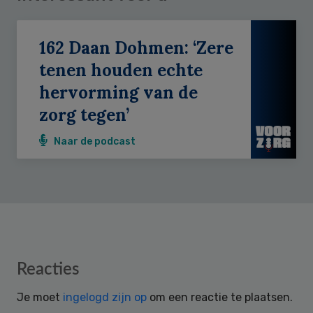
162 Daan Dohmen: ‘Zere
tenen houden echte
hervorming van de
zorg tegen’
Naar de podcast
Reader
Reacties
Interactions
Je moet
ingelogd zijn op
om een reactie te plaatsen.