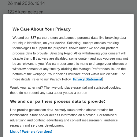
26 mei 2026
,
16:14
1226 keer gelezen
Het bedrijf Mentech krijgt Innovatiekrediet
We Care About Your Privacy
van het Ministerie van Economische Zaken
We and our
887
partners store and access personal data, like browsing data
(EZK) voor de ontwikkeling van NOA, een AI-
or unique identifiers, on your device. Selecting I Accept enables tracking
technologies to support the purposes shown under we and our partners
gedreven zorgassistent. De hoogte van het
process data to provide. Selecting Reject All or withdrawing your consent will
disable them. If trackers are disabled, some content and ads you see may not
budget is maximaal 10 miljoen euro voor
be as relevant to you. You can resurface this menu to change your choices or
withdraw consent at any time by clicking the Manage Preferences link on the
technische ontwikkelprojecten.
bottom of the webpage. Your choices will have effect within our Website. For
more details, refer to our Privacy Policy.
Privacy Statement
Would you rather not? Then we only place essential and statistical cookies,
NOA is een AI-assistent die mensen met
these do not record any data about you as a person
dementie of een verstandelijke beperking
We and our partners process data to provide:
ondersteunt. Bijvoorbeeld door hen te
Use precise geolocation data. Actively scan device characteristics for
identification. Store and/or access information on a device. Personalised
herinneren aan dagelijkse taken of
advertising and content, advertising and content measurement, audience
research and services development.
gesprekken te voeren over herkenbare
List of Partners (vendors)