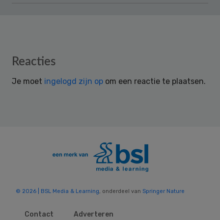
Reader
Reacties
Interactions
Je moet
ingelogd zijn op
om een reactie te plaatsen.
© 2026 | BSL Media & Learning
, onderdeel van
Springer Nature
Contact
Adverteren