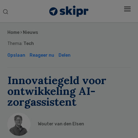
Search
this
Secondary
website
Sidebar
Home
›
Nieuws
Thema:
Tech
Opslaan
Reageer nu
Delen
Innovatiegeld voor
ontwikkeling AI-
zorgassistent
Wouter van den Elsen