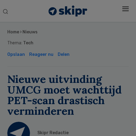
Search
this
Secondary
website
Sidebar
Home
›
Nieuws
Thema:
Tech
Opslaan
Reageer nu
Delen
Nieuwe uitvinding
UMCG moet wachttijd
PET-scan drastisch
verminderen
Skipr Redactie