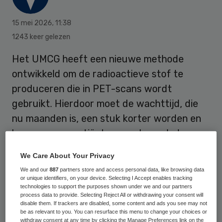
15 mei 2026
,
11:38
1243 keer gelezen
Het UMCG heeft een nieuwe methode
ontwikkeld om de radioactieve stof te
produceren die in PET-scans wordt
gebruikt. Hierdoor moet de wachttijd, die
nu maanden is, een stuk korter worden en
kunnen meer patiënten worden geholpen.
We Care About Your Privacy
PET-scan worden onder meer gebruikt om
We and our
887
partners store and access personal data, like browsing data
or unique identifiers, on your device. Selecting I Accept enables tracking
de diagnose Parkinson te kunnen stellen of
technologies to support the purposes shown under we and our partners
om neuro-endocriene tumoren op te
process data to provide. Selecting Reject All or withdrawing your consent will
disable them. If trackers are disabled, some content and ads you see may not
sporen. Hierbij wordt een specifieke
be as relevant to you. You can resurface this menu to change your choices or
withdraw consent at any time by clicking the Manage Preferences link on the