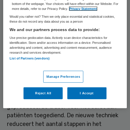
radioactieve stof gebruikt. Het UMCG
bottom of the webpage. Your choices will have effect within our Website. For
more details, refer to our Privacy Policy.
Privacy Statement
heeft een nieuwe methode ontwikkeld om
Would you rather not? Then we only place essential and statistical cookies,
deze stof eenvoudiger, veiliger en sneller te
these do not record any data about you as a person
produceren. “Hierdoor kunnen aanzienlijk
We and our partners process data to provide:
meer patiënten onderzocht worden. Dit
Use precise geolocation data. Actively scan device characteristics for
identification. Store and/or access information on a device. Personalised
verkort de wachttijd, die nu meerdere
advertising and content, advertising and content measurement, audience
research and services development.
maanden bedraagt. Daardoor zijn de
List of Partners (vendors)
diagnoses eerder te stellen”, aldus UMCG.
Manage Preferences
Eenvoudiger en veiliger
Reject All
I Accept
Deze maand is deze op de nieuwe manier
geproduceerde tracer voor het eerst aan
patiënten toegediend. De nieuwe techniek
reduceert het aantal stappen in het