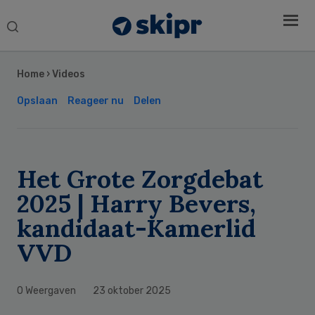
Search
this
Secondary
website
Sidebar
Home
›
Videos
Opslaan
Reageer nu
Delen
Het Grote Zorgdebat
2025 | Harry Bevers,
kandidaat-Kamerlid
VVD
0 Weergaven
23 oktober 2025