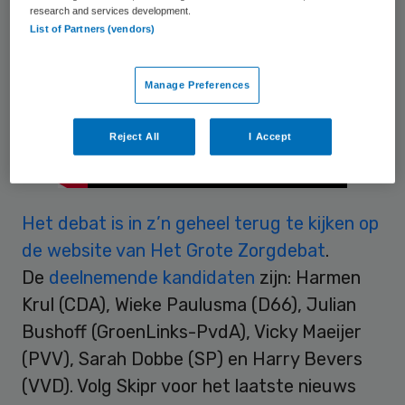
research and services development.
List of Partners (vendors)
Manage Preferences
Reject All
I Accept
Het debat is in z’n geheel terug te kijken op
de website van Het Grote Zorgdebat
.
De
deelnemende kandidaten
zijn: Harmen
Krul (CDA), Wieke Paulusma (D66), Julian
Bushoff (GroenLinks-PvdA), Vicky Maeijer
(PVV), Sarah Dobbe (SP) en Harry Bevers
(VVD). Volg Skipr voor het laatste nieuws