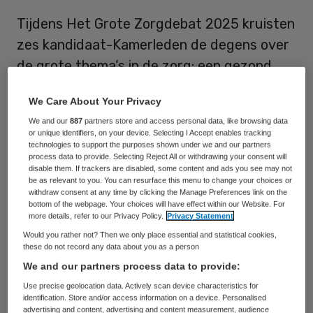
Tijdens Het Grote Zorgdebat 2025 kruisten
zes kandidaat-Kamerleden de degens over
de grote thema’s in de zorg: een gezond
Nederland, wachten op zorg en werkplezier
We Care About Your Privacy
in de zorg. De redactie van Skipr en
We and our
887
partners store and access personal data, like browsing data
Zorgvisie sprak na afloop met vijf van de
or unique identifiers, on your device. Selecting I Accept enables tracking
technologies to support the purposes shown under we and our partners
kandidaten.
process data to provide. Selecting Reject All or withdrawing your consent will
disable them. If trackers are disabled, some content and ads you see may not
be as relevant to you. You can resurface this menu to change your choices or
Harry Bevers (VVD): Verschuif
withdraw consent at any time by clicking the Manage Preferences link on the
bottom of the webpage. Your choices will have effect within our Website. For
geld van zorg naar sociaal
more details, refer to our Privacy Policy.
Privacy Statement
domein
Would you rather not? Then we only place essential and statistical cookies,
these do not record any data about you as a person
We and our partners process data to provide:
Use precise geolocation data. Actively scan device characteristics for
identification. Store and/or access information on a device. Personalised
advertising and content, advertising and content measurement, audience