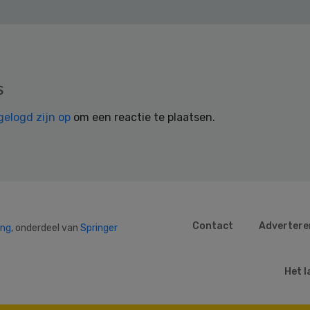
s
gelogd zijn op
om een reactie te plaatsen.
Contact
Advertere
ing
, onderdeel van
Springer
Het l