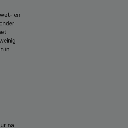
 wet- en
 onder
het
 weinig
n in
uur na