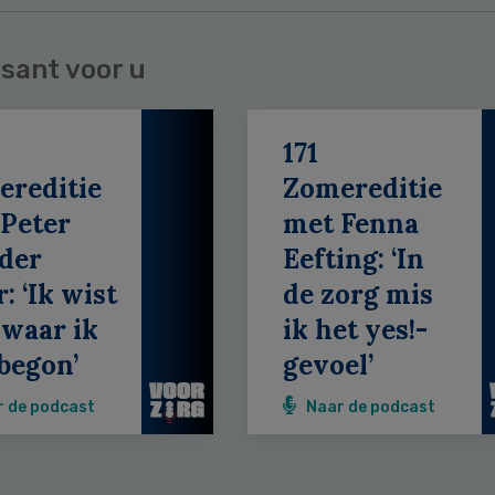
sant voor u
171
ereditie
Zomereditie
Peter
met Fenna
der
Eefting: ‘In
: ‘Ik wist
de zorg mis
 waar ik
ik het yes!-
begon’
gevoel’
r de podcast
Naar de podcast