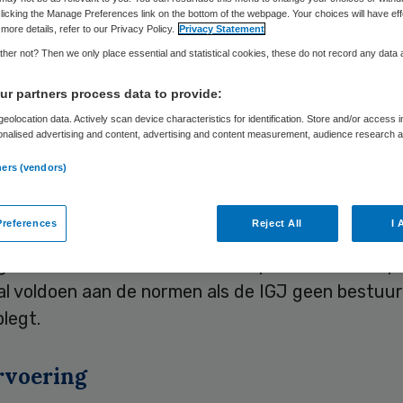
Skipr Redactie
3 juni 2019
,
13:44
78 keer gelezen
licking the Manage Preferences link on the bottom of the webpage. Your choices will have eff
more details, refer to our Privacy Policy.
Privacy Statement
her not? Then we only place essential and statistical cookies, these do not record any data
eeft een aanwijzing gegeven aan ggz-aanbieder L
r partners process data to provide:
iniek Groningen voldoet niet aan de normen, waar
eolocation data. Actively scan device characteristics for identification. Store and/or access 
ijn voor de kwaliteit en veiligheid van zorg.
onalised advertising and content, advertising and content measurement, audience research 
.
ners (vendors)
 de IGJ op 3 juni
. De raad van bestuur van Lenti
an gewerkt wordt, maar de IGJ concludeert dat L
references
Reject All
I 
laagt tekortkomingen in de zorg weg te nemen. De
geen vertrouwen in dat Lentis op deze locatie op
al voldoen aan de normen als de IGJ geen bestuurl
legt.
rvoering