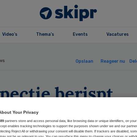
Video’s
Thema’s
Events
Vacatures
ws
Opslaan
Reageer nu
Del
pectie berispt
tis
About Your Privacy
889
partners store and access personal data, like browsing data or unique identifiers, on your
Accept enables tracking technologies to support the purposes shown under we and our partne
electing Reject All or withdrawing your consent will disable them. If trackers are disabled, so
may not be as relevant to you. You can resurface this menu to change your choices or withd