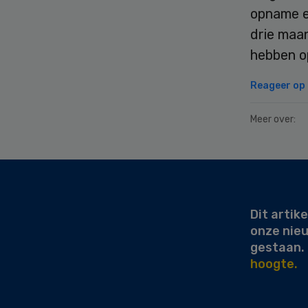
opname e
drie maa
hebben o
Reageer op d
Meer over:
Secondary
Sidebar
Dit artike
onze nie
gestaan.
hoogte.