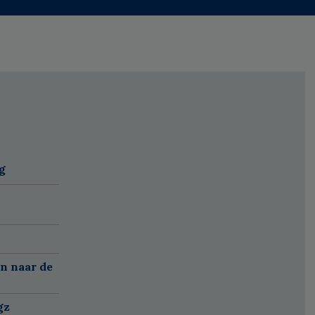
g
n naar de
gz