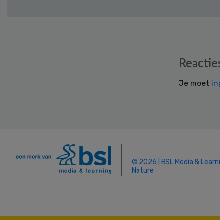
Reader
Reactie
Interactions
Je moet
in
© 2026 | BSL Media & Learn
Nature