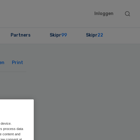
Searc
Inloggen
this
websit
Partners
Skipr
99
Skipr
22
Primary
Sidebar
en
Print
 device.
rs process data
me content and
raw consent at