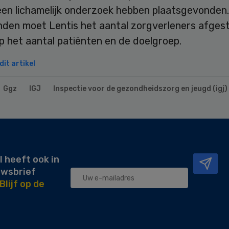
en lichamelijk onderzoek hebben plaatsgevonden.
nden moet Lentis het aantal zorgverleners afge
p het aantal patiënten en de doelgroep.
it artikel
Ggz
IGJ
Inspectie voor de gezondheidszorg en jeugd (igj)
l heeft ook in
uwsbrief
Blijf op de