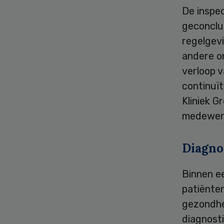
De inspec
geconclu
regelgevi
andere om
verloop v
continuït
Kliniek G
medewerke
Diagno
Binnen ee
patiënten
gezondhe
diagnosti