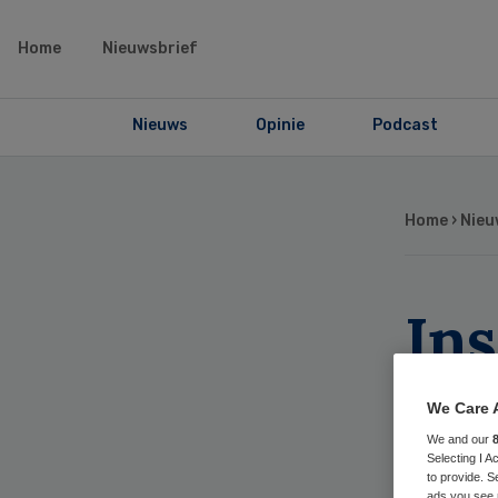
Home
Nieuwsbrief
Nieuws
Opinie
Podcast
Home
›
Nieu
Ins
Len
We Care 
We and our
Selecting I 
to provide. S
ads you see 