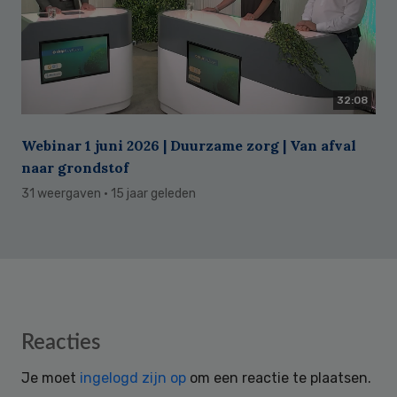
32:08
Webinar 1 juni 2026 | Duurzame zorg | Van afval
naar grondstof
31 weergaven
· 15 jaar geleden
Reader
Reacties
Interactions
Je moet
ingelogd zijn op
om een reactie te plaatsen.