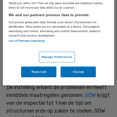
Woonvoorziening (SDW) op twee van haar
Would you rather not? Then we only place essential and statistical cookies,
these do not record any data about you as a person
locaties in Hoogerheide. De zorg is daar
We and our partners process data to provide:
‘van een onverantwoord niveau’, schrijft de
Use precise geolocation data. Actively scan device characteristics for
inspectie in een rapport. Hierdoor lopen de
identification. Store and/or access information on a device. Personalised
advertising and content, advertising and content measurement, audience
bewoners, ruim dertig autistische jongeren
research and services development.
en jongvolwassenen, een groot risico op
List of Partners (vendors)
schade aan hun gezondheid en welzijn. Dat
meldt BN de Stem.
Manage Preferences
Maatregelen
Reject All
I Accept
De instelling erkent de problemen en heeft
inmiddels maatregelen genomen.
SDW
krijgt
van de inspectie tot 1 mei de tijd om
structureel orde op zaken te stellen. SDW