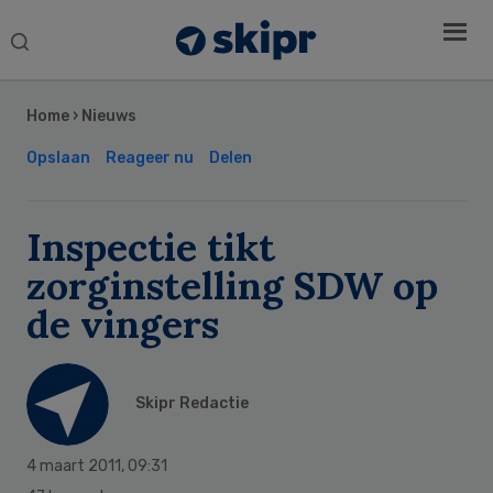
Search
this
Secondary
website
Sidebar
Home
›
Nieuws
Opslaan
Reageer nu
Delen
Inspectie tikt
zorginstelling SDW op
de vingers
Skipr Redactie
4 maart 2011
,
09:31