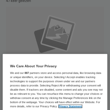
47 keer gelezen
We Care About Your Privacy
We and our
887
partners store and access personal data, like browsing data
or unique identifiers, on your device. Selecting I Accept enables tracking
technologies to support the purposes shown under we and our partners
process data to provide. Selecting Reject All or withdrawing your consent will
De Inspectie voor de Gezondheidszorg
disable them. If trackers are disabled, some content and ads you see may not
be as relevant to you. You can resurface this menu to change your choices or
heeft scherpe kritiek op het beleid van
withdraw consent at any time by clicking the Manage Preferences link on the
bottom of the webpage. Your choices will have effect within our Website. For
zorginstelling Stichting Dag- en
more details, refer to our Privacy Policy.
Privacy Statement