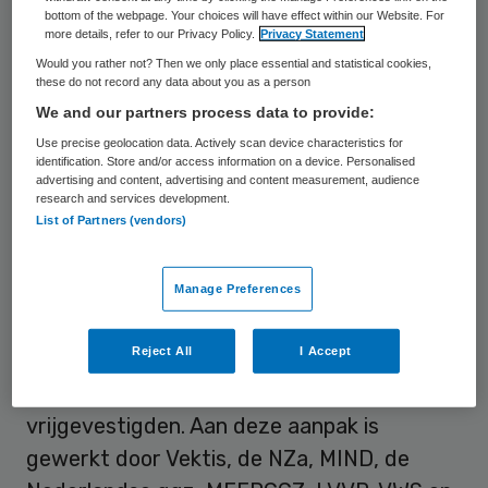
starten met behandeling. Ongeveer tachtig
bottom of the webpage. Your choices will have effect within our Website. For
more details, refer to our Privacy Policy.
Privacy Statement
procent kan binnen een half jaar na
Would you rather not? Then we only place essential and statistical cookies,
verwijzing starten.
these do not record any data about you as a person
We and our partners process data to provide:
Voorheen was wachttijdinformatie
Use precise geolocation data. Actively scan device characteristics for
afhankelijk van handmatige aanlevering
identification. Store and/or access information on a device. Personalised
advertising and content, advertising and content measurement, audience
door een deel van de aanbieders. Dat had
research and services development.
List of Partners (vendors)
verschillen in definities en frequentie en
extra administratieve druk tot gevolg.
In
Manage Preferences
het nieuwe dashboard
worden wachttijden
afgeleid uit declaratiedata van alle ggz-
Reject All
I Accept
aanbieders die daadwerkelijk zorg hebben
geleverd. Inclusief kleinere aanbieders en
vrijgevestigden. Aan deze aanpak is
gewerkt door Vektis, de NZa, MIND, de