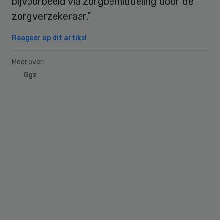
bijvoorbeeld via zorgbemiddeling door de
zorgverzekeraar.”
Reageer op dit artikel
Meer over:
Ggz
Primary
Sidebar