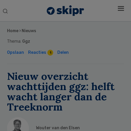
Search
this
Secondary
website
Sidebar
Home
›
Nieuws
Thema:
Ggz
Opslaan
Reacties
Delen
1
Nieuw overzicht
wachttijden ggz: helft
wacht langer dan de
Treeknorm
Wouter van den Elsen