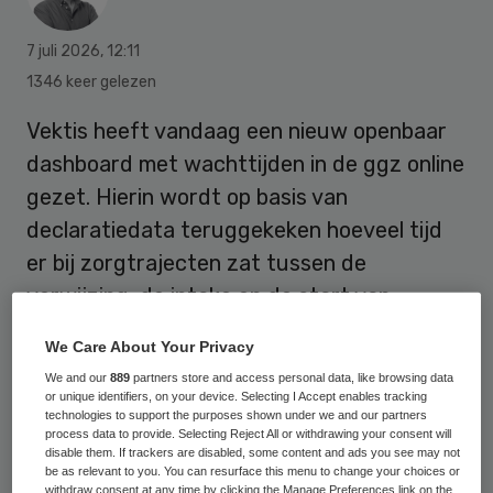
7 juli 2026
,
12:11
1346 keer gelezen
Vektis heeft vandaag een nieuw openbaar
dashboard met wachttijden in de ggz online
gezet. Hierin wordt op basis van
declaratiedata teruggekeken hoeveel tijd
er bij zorgtrajecten zat tussen de
verwijzing, de intake en de start van
behandeling.
We Care About Your Privacy
We and our
889
partners store and access personal data, like browsing data
or unique identifiers, on your device. Selecting I Accept enables tracking
De eerste inzichten laten zien dat iets meer
technologies to support the purposes shown under we and our partners
dan de helft van de mensen binnen de
process data to provide. Selecting Reject All or withdrawing your consent will
disable them. If trackers are disabled, some content and ads you see may not
Treeknorm van 14 weken na verwijzing kan
be as relevant to you. You can resurface this menu to change your choices or
withdraw consent at any time by clicking the Manage Preferences link on the