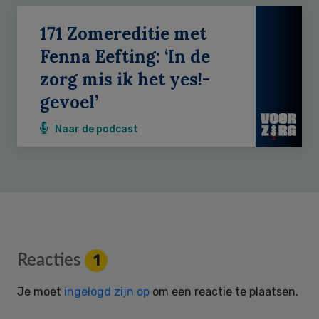
171 Zomereditie met
Fenna Eefting: ‘In de
zorg mis ik het yes!-
gevoel’
Naar de podcast
Reader
Reacties
1
Interactions
Je moet
ingelogd zijn op
om een reactie te plaatsen.