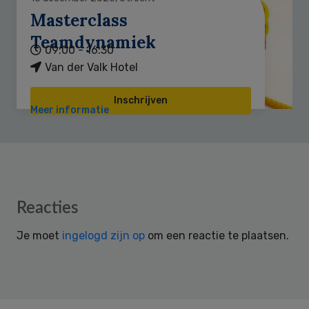
Masterclass
Teamdynamiek
09:00 - 16:30
Van der Valk Hotel
Inschrijven
Meer informatie
Reader
Reacties
Interactions
Je moet
ingelogd zijn op
om een reactie te plaatsen.