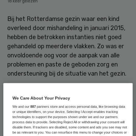
18 keer gelezen
Bij het Rotterdamse gezin waar een kind
overleed door mishandeling in januari 2015,
hebben de betrokken instanties niet goed
gehandeld op meerdere vlakken. Zo was er
onvoldoende oog voor de aanpak van alle
problemen en paste de geboden zorg en
ondersteuning bij de situatie van het gezin.
Tot
dit oordeel
komen vijf samenwerkende
inspecties, waaronder de Inspectie
We Care About Your Privacy
Jeugdzorg en de Inspectie voor de
We and our
887
partners store and access personal data, like browsing data
or unique identifiers, on your device. Selecting I Accept enables tracking
Gezondheidszorg.
technologies to support the purposes shown under we and our partners
process data to provide. Selecting Reject All or withdrawing your consent will
disable them. If trackers are disabled, some content and ads you see may not
Volgens de inspecties was er in de zorg en
be as relevant to you. You can resurface this menu to change your choices or