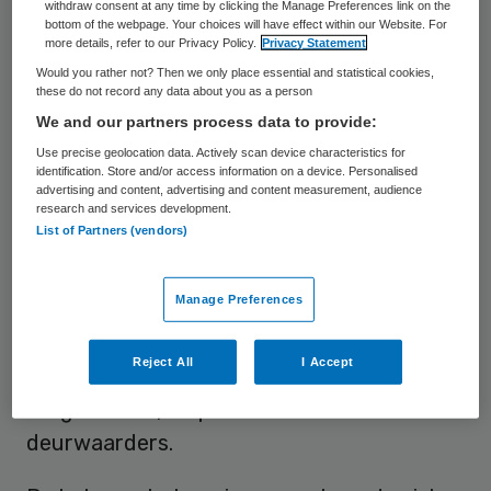
withdraw consent at any time by clicking the Manage Preferences link on the
ondersteuning niet alleen onvoldoende oog
bottom of the webpage. Your choices will have effect within our Website. For
voor de aanpak van alle problemen, maar
more details, refer to our Privacy Policy.
Privacy Statement
Would you rather not? Then we only place essential and statistical cookies,
ook voor de veilige en gezonde ontwikkeling
these do not record any data about you as a person
van de kinderen. De betrokkenen boden
We and our partners process data to provide:
zorg en ondersteuning onvoldoende in
Use precise geolocation data. Actively scan device characteristics for
identification. Store and/or access information on a device. Personalised
gezamenlijkheid aan. In totaal zijn veertien
advertising and content, advertising and content measurement, audience
instanties tussen 2012 en 2015 betrokken
research and services development.
List of Partners (vendors)
geweest bij het gezin, dat met meerdere
problemen kampte. In krap drie jaar tijd is er
Manage Preferences
contact geweest tussen de moeder en
onder andere de huisarts, het Centrum
Reject All
I Accept
Jeugd en Gezin, twee basisscholen, Lokaal
Zorgnetwerk, de politie en meerdere
deurwaarders.