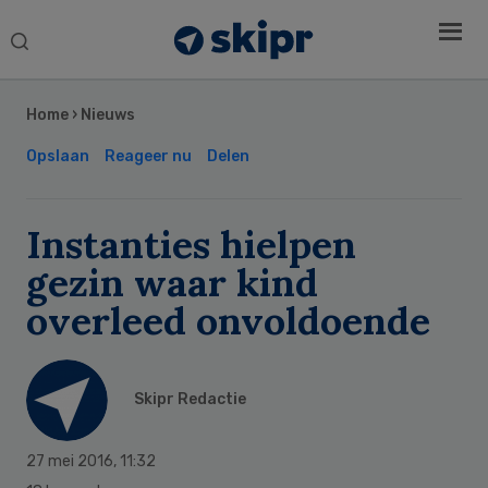
Search
this
Secondary
website
Sidebar
Home
›
Nieuws
Opslaan
Reageer nu
Delen
Instanties hielpen
gezin waar kind
overleed onvoldoende
Skipr Redactie
27 mei 2016
,
11:32