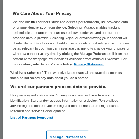
Zorgrobotica heeft een grote rol in het
verhogen van de zelfredzaamheid en
We Care About Your Privacy
autonomie van cliënten van zorginstellingen.
We and our
889
partners store and access personal data, like browsing data
or unique identifiers, on your device. Selecting I Accept enables tracking
Toch blijft het gebruik van robots in de zorg
technologies to support the purposes shown under we and our partners
process data to provide. Selecting Reject All or withdrawing your consent will
achter. Dit concluderen twee studenten
disable them. If trackers are disabled, some content and ads you see may not
be as relevant to you. You can resurface this menu to change your choices or
van de TU Eindhoven uitvoerden in een
withdraw consent at any time by clicking the Manage Preferences link on the
onderzoek uitgevoerd in opdracht van
bottom of the webpage. Your choices will have effect within our Website. For
more details, refer to our Privacy Policy.
Privacy Statement
adviesbureau M&I/Partners.
Would you rather not? Then we only place essential and statistical cookies,
these do not record any data about you as a person
Er komen steeds meer robots bij die met
We and our partners process data to provide:
name in de ouderenzorg gebruikt kunnen
Use precise geolocation data. Actively scan device characteristics for
identification. Store and/or access information on a device. Personalised
worden. Voorbeelden zijn
Zora
en
Paro
.
advertising and content, advertising and content measurement, audience
Volgens Iris Huijben en Eline de Ridder van
research and services development.
List of Partners (vendors)
de TU Eindhoven blijkt uit diverse casussen
dat cliënten die contact hebben met
Manage Preferences