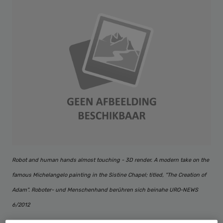
Robot and human hands almost touching - 3D render. A modern take on the
famous Michelangelo painting in the Sistine Chapel; titled, "The Creation of
Adam". Roboter- und Menschenhand berühren sich beinahe URO-NEWS
6/2012