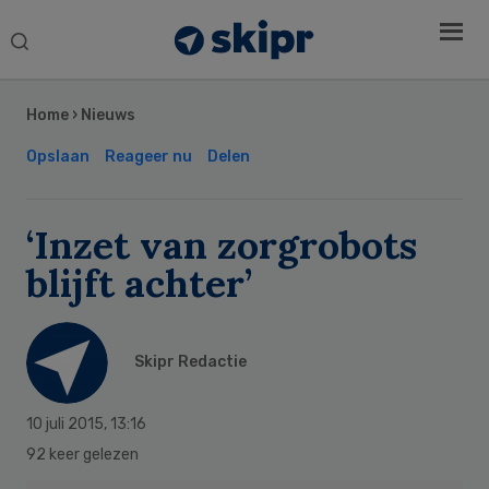
Search
this
Secondary
website
Sidebar
Home
›
Nieuws
Opslaan
Reageer nu
Delen
‘Inzet van zorgrobots
blijft achter’
Skipr Redactie
10 juli 2015
,
13:16
92 keer gelezen