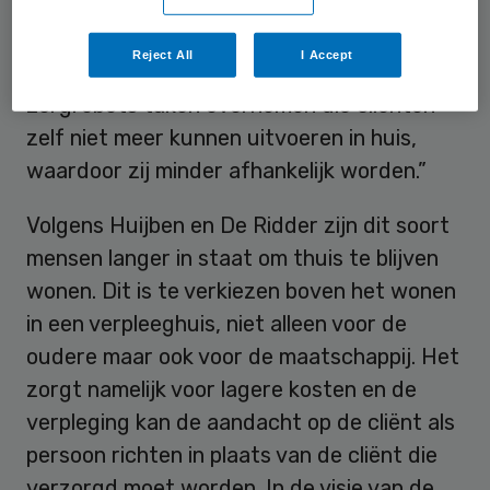
bijvoorbeeld actiever worden, meer
zelfredzaam zijn en daarmee meer regie en
Reject All
I Accept
autonomie verkrijgen. “Ook kunnen
zorgrobots taken overnemen die cliënten
zelf niet meer kunnen uitvoeren in huis,
waardoor zij minder afhankelijk worden.”
Volgens Huijben en De Ridder zijn dit soort
mensen langer in staat om thuis te blijven
wonen. Dit is te verkiezen boven het wonen
in een verpleeghuis, niet alleen voor de
oudere maar ook voor de maatschappij. Het
zorgt namelijk voor lagere kosten en de
verpleging kan de aandacht op de cliënt als
persoon richten in plaats van de cliënt die
verzorgd moet worden. In de visie van de