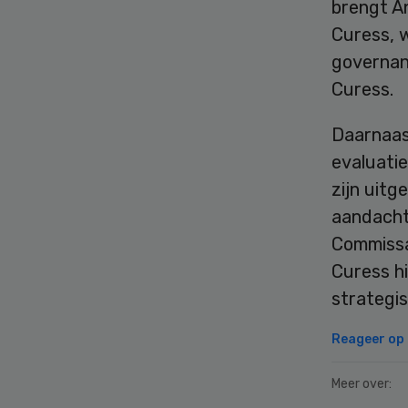
brengt A
Curess, 
governanc
Curess.
Daarnaas
evaluatie
zijn uitg
aandacht
Commissa
Curess h
strategis
Reageer op d
Meer over: