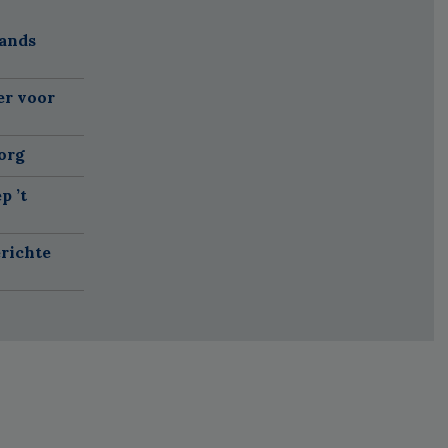
lands
er voor
org
p ’t
richte