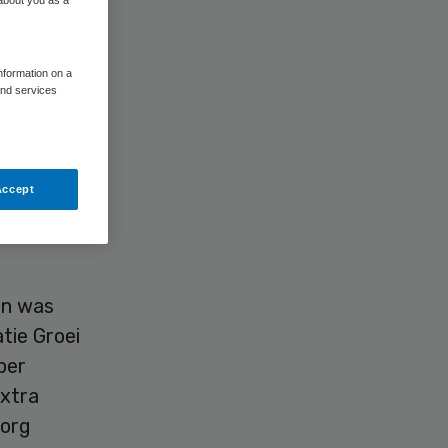
information on a
and services
Accept
 de raad
en was
tie Groei
per
extra
zorg