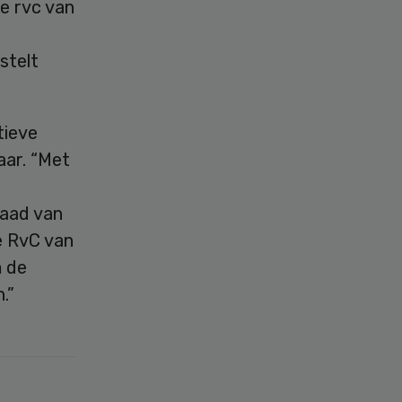
e rvc van
stelt
tieve
aar. “Met
Raad van
e RvC van
m de
.”