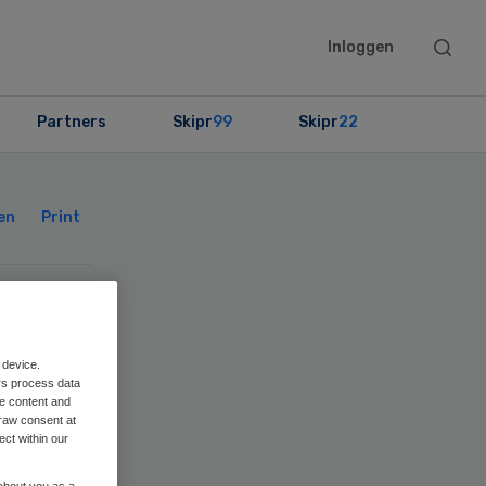
Searc
Inloggen
this
websit
Partners
Skipr
99
Skipr
22
Primary
Sidebar
en
Print
r
 device.
rs process data
me content and
raw consent at
ect within our
 about you as a