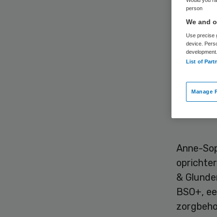
co
person
We and ou
Use precise g
device. Pers
development
List of Part
Manage P
Anne-Sop
van comm
Anne-Sop
oprichter
& Glunder
BSO+, ee
zorgbeho