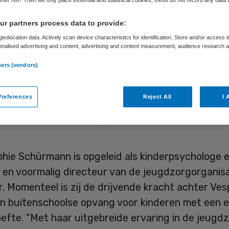
mmissarissen
r partners process data to provide:
eolocation data. Actively scan device characteristics for identification. Store and/or access 
onalised advertising and content, advertising and content measurement, audience research 
.
ners (vendors)
Skipr Redactie
8 november 2024
,
11:13
411 keer gelezen
references
Reject All
I 
hie Schürmann is op 1 november toegetreden tot
issarissen van Curess,
hie Schürmann is opgeleid als kinderpsychologe 
 en voormalig directeur van de jeugdzorgorganisa
. Momenteel is zij de drijvende kracht achter Ves
n buitenschoolse opvang voor kinderen met een 
efte. “Met haar uitgebreide ervaring in de jeugd