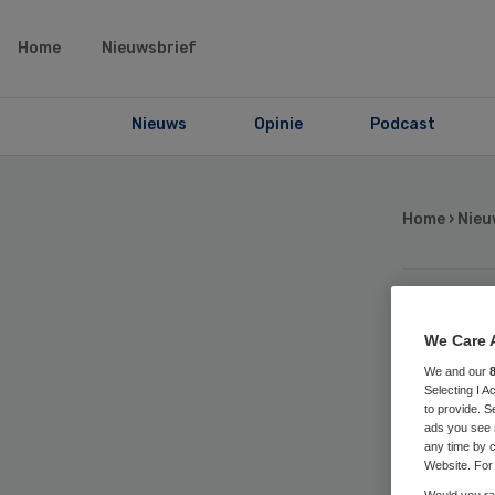
Home
Nieuwsbrief
Nieuws
Opinie
Podcast
Home
›
Nieu
Je
We Care 
We and our
Cu
Selecting I 
to provide. S
ads you see 
ra
any time by c
Website. For 
Would you rat