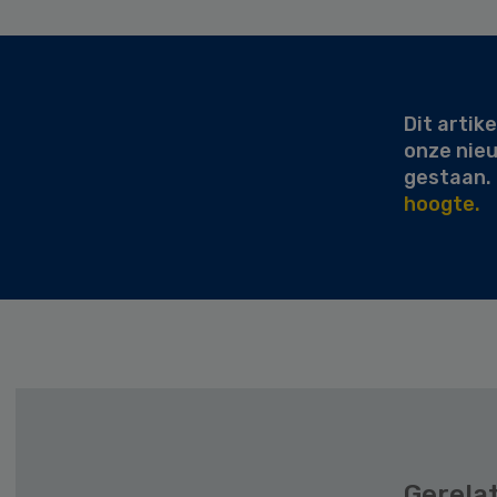
Secondary
Sidebar
Dit artike
onze nie
gestaan.
hoogte.
Gerela