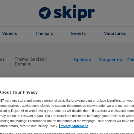
Video’s
Thema’s
Events
Vacatures
ws
Thema:
Sociaal
Opslaan
Reageer nu
Del
Domein
ugdzorgaanbiede
About Your Privacy
887
partners store and access personal data, like browsing data or unique identifiers, on your
ress completeert
Accept enables tracking technologies to support the purposes shown under we and our partne
electing Reject All or withdrawing your consent will disable them. If trackers are disabled, so
may not be as relevant to you. You can resurface this menu to change your choices or withd
ad van
licking the Manage Preferences link on the bottom of the webpage. Your choices will have eff
more details, refer to our Privacy Policy.
Privacy Statement
her not? Then we only place essential and statistical cookies, these do not record any data