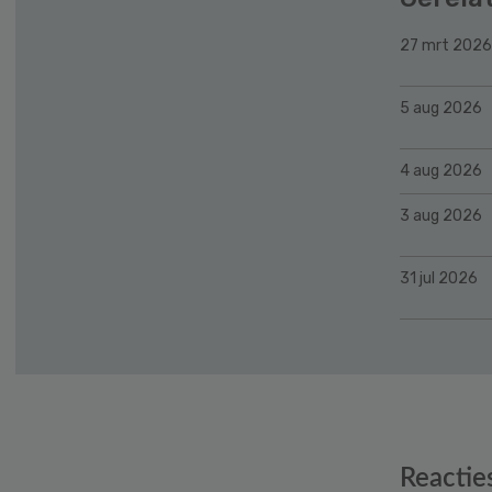
27 mrt 2026
5 aug 2026
4 aug 2026
3 aug 2026
31 jul 2026
Reader
Reactie