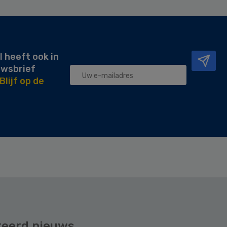
l heeft ook in
uwsbrief
Blijf op de
teerd nieuws