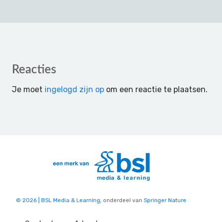
Reader
Reacties
Interactions
Je moet
ingelogd zijn op
om een reactie te plaatsen.
© 2026 | BSL Media & Learning
, onderdeel van
Springer Nature