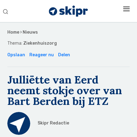
Search
this
Secondary
website
Sidebar
Home
›
Nieuws
Thema:
Ziekenhuiszorg
Opslaan
Reageer nu
Delen
Julliëtte van Eerd
neemt stokje over van
Bart Berden bij ETZ
Skipr Redactie