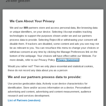
28 keer gelezen
Het kabinet zal gewoon een handtekening
zetten onder een aangenomen
We Care About Your Privacy
initiatiefwetsvoorstel van de SP over
We and our
889
partners store and access personal data, like browsing data
or unique identifiers, on your device. Selecting I Accept enables tracking
verplichte aanbestedingen in de thuiszorg.
technologies to support the purposes shown under we and our partners
process data to provide. Selecting Reject All or withdrawing your consent will
disable them. If trackers are disabled, some content and ads you see may not
Het wetsvoorstel is bedoeld om te
be as relevant to you. You can resurface this menu to change your choices or
withdraw consent at any time by clicking the Manage Preferences link on the
voorkomen dat thuiszorgaanbieders als
bottom of the webpage. Your choices will have effect within our Website. For
more details, refer to our Privacy Policy.
Privacy Statement
gevolg van scherpe aanbesteding door de
Would you rather not? Then we only place essential and statistical cookies,
gemeenten gedwongen worden om onder
these do not record any data about you as a person
de kostprijs te werken. De Eerste en
We and our partners process data to provide:
Tweede Kamer schaarden zich eerder
Use precise geolocation data. Actively scan device characteristics for
identification. Store and/or access information on a device. Personalised
achter het voorstel
, maar tot ontzetting
advertising and content, advertising and content measurement, audience
research and services development.
van initiatiefnemer SP-Tweede Kamerlid
List of Partners (vendors)
Renske Leijten kondigde het kabinet aan de