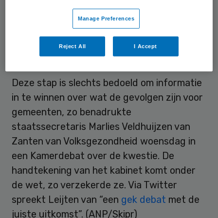
wet voor te leggen aan de Europese
Manage Preferences
Commissie.
Reject All
I Accept
‘Juiste uitkomst’
Deze stap is slechts bedoeld om informatie
in te winnen over wat de gevolgen zijn voor
gemeenten, zo benadrukte
staatssecretaris Marlies Veldhuijzen van
Zanten van Volksgezondheid woensdag in
een Kamerdebat over de kwestie. De
handtekening van het kabinet komt onder
de wet, zo verzekerde ze. Via Twitter
spreekt Leijten van “een
gek debat
met de
juiste uitkomst”. (ANP/Skipr)