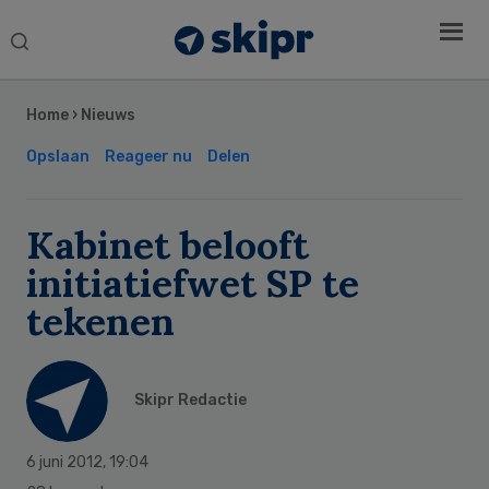
Search
this
Secondary
website
Sidebar
Home
›
Nieuws
Opslaan
Reageer nu
Delen
Kabinet belooft
initiatiefwet SP te
tekenen
Skipr Redactie
6 juni 2012
,
19:04