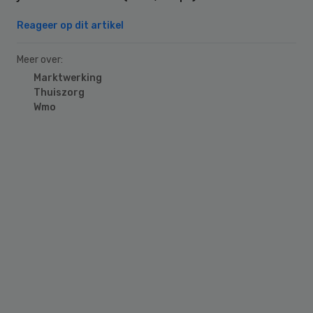
Reageer op dit artikel
Meer over:
Marktwerking
Thuiszorg
Wmo
Primary
Sidebar