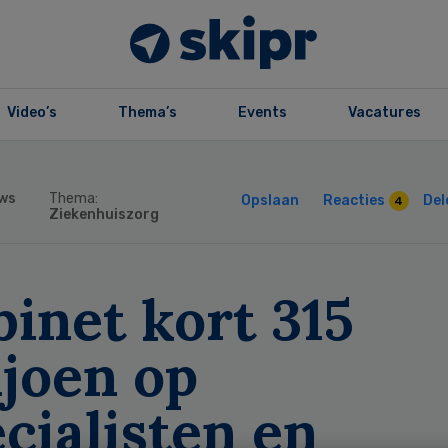
Video’s
Thema’s
Events
Vacatures
ws
Thema:
Opslaan
Reacties
Del
4
Ziekenhuiszorg
inet kort 315
ljoen op
cialisten en