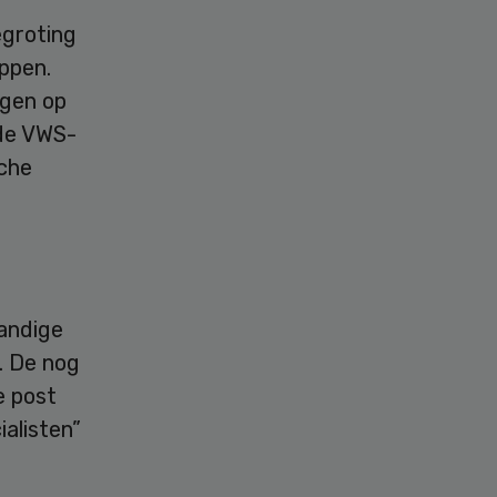
egroting
ppen.
ngen op
 de VWS-
sche
tandige
n. De nog
e post
ialisten”