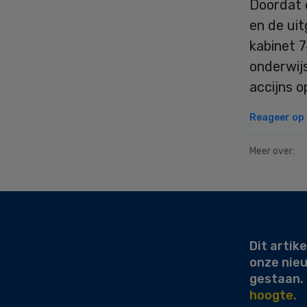
Doordat 
en de uit
kabinet 7
onderwij
accijns 
Reageer op d
Meer over:
Secondary
Sidebar
Dit artike
onze nie
gestaan.
hoogte.