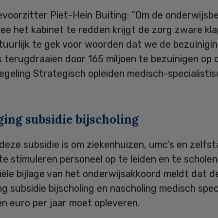
evoorzitter Piet-Hein Buiting: “Om de onderwijsb
e het kabinet te redden krijgt de zorg zware kla
tuurlijk te gek voor woorden dat we de bezuinigi
s terugdraaien door 165 miljoen te bezuinigen op
egeling Strategisch opleiden medisch-specialisti
ing subsidie bijscholing
deze subsidie is om ziekenhuizen, umc’s en zelfs
 te stimuleren personeel op te leiden en te schole
ciële bijlage van het onderwijsakkoord meldt dat d
g subsidie bijscholing en nascholing medisch spec
en euro per jaar moet opleveren.