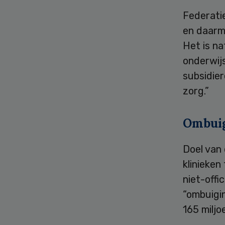
Federati
en daarme
Het is na
onderwij
subsidier
zorg.”
Ombuig
Doel van 
klinieken
niet-offi
“ombuigin
165 miljo