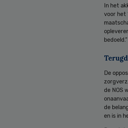
In het ak
voor het
maatscha
opleveren
bedoeld.”
Terugd
De opposi
zorgverz
de NOS w
onaanvaar
de belang
en is in