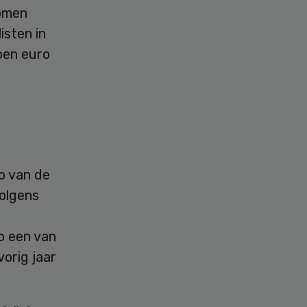
komen
isten in
oen euro
t
co van de
olgens
o een van
orig jaar