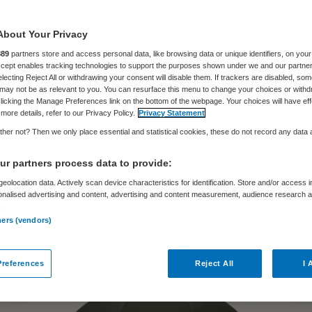
rgopleidingen
About Your Privacy
889
partners store and access personal data, like browsing data or unique identifiers, on your
Accept enables tracking technologies to support the purposes shown under we and our partne
electing Reject All or withdrawing your consent will disable them. If trackers are disabled, so
may not be as relevant to you. You can resurface this menu to change your choices or withd
Frits Baltesen
12 december 2024
,
09:40
15939 keer gelez
licking the Manage Preferences link on the bottom of the webpage. Your choices will have eff
more details, refer to our Privacy Policy.
Privacy Statement
her not? Then we only place essential and statistical cookies, these do not record any data
net-Schoof bezuinigt 315 miljoen euro op
essionals. Via de maatschappen worden de vrijge
r partners process data to provide:
ten jaarlijks 150 miljoen gekort. Zorgpersoneel mo
eolocation data. Actively scan device characteristics for identification. Store and/or access 
onalised advertising and content, advertising and content measurement, audience research 
ook ongeveer de helft van de bijscholing en nasc
.
ners (vendors)
len. Dat levert het kabinet 165 miljoen euro per jaa
references
Reject All
I 