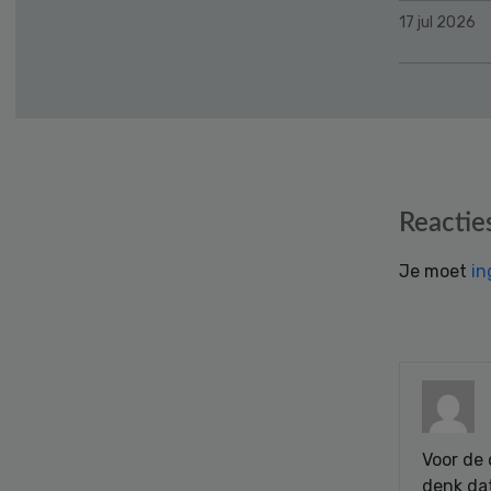
17 jul 2026
Reader
Reactie
Interactions
Je moet
in
Voor de 
denk dat