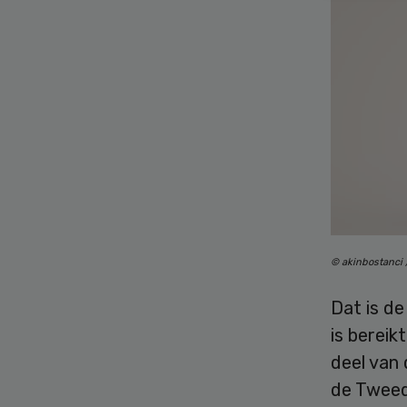
© akinbostanci 
Dat is d
is bereik
deel van 
de Tweed