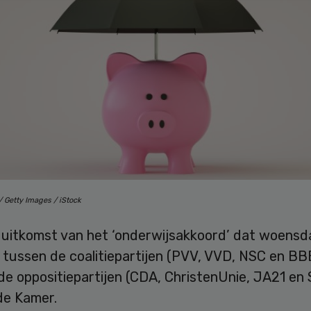
/ Getty Images / iStock
e uitkomst van het ‘onderwijsakkoord’ dat woens
t tussen de coalitiepartijen (PVV, VVD, NSC en BB
de oppositiepartijen (CDA, ChristenUnie, JA21 en 
e Kamer.