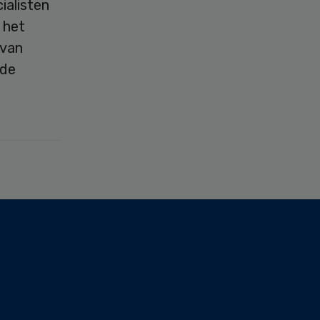
ialisten
 het
 van
 de