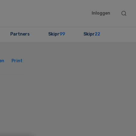
Searc
Inloggen
this
websit
Partners
Skipr
99
Skipr
22
Primary
Sidebar
en
Print