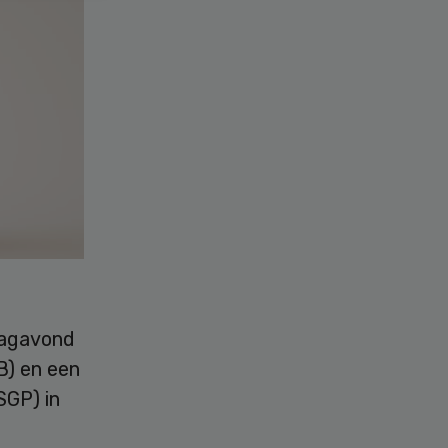
dagavond
B) en een
SGP) in