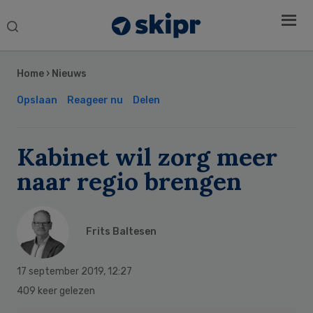
Search
this
Secondary
website
Sidebar
Home
›
Nieuws
Opslaan
Reageer nu
Delen
Kabinet wil zorg meer
naar regio brengen
Frits Baltesen
17 september 2019
,
12:27
409 keer gelezen