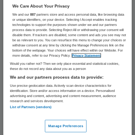
niveau plaatsvinden.
We Care About Your Privacy
“Gelet op de toekomstige zorgvraag die op
We and our
887
partners store and access personal data, like browsing data
or unique identifiers, on your device. Selecting I Accept enables tracking
ons afkomt en het feit dat we tegen de
technologies to support the purposes shown under we and our partners
process data to provide. Selecting Reject All or withdrawing your consent will
grenzen aanlopen van de
disable them. If trackers are disabled, some content and ads you see may not
be as relevant to you. You can resurface this menu to change your choices or
organiseerbaarheid van de zorg moeten we
withdraw consent at any time by clicking the Manage Preferences link on the
op tijd verkennen over hoe we de zorg
bottom of the webpage. Your choices will have effect within our Website. For
more details, refer to our Privacy Policy.
Privacy Statement
organiseerbaar houden”, schrijft het
Would you rather not? Then we only place essential and statistical cookies,
kabinet in de begroting van VWS voor
these do not record any data about you as a person
We and our partners process data to provide:
volgend jaar. Het plan voor de nieuwe
Use precise geolocation data. Actively scan device characteristics for
structuur wordt voor de zomer van 2020
identification. Store and/or access information on a device. Personalised
gepresenteerd.
advertising and content, advertising and content measurement, audience
research and services development.
List of Partners (vendors)
Grensvlakken
Manage Preferences
Belangrijke basis van het nieuwe plan is dat