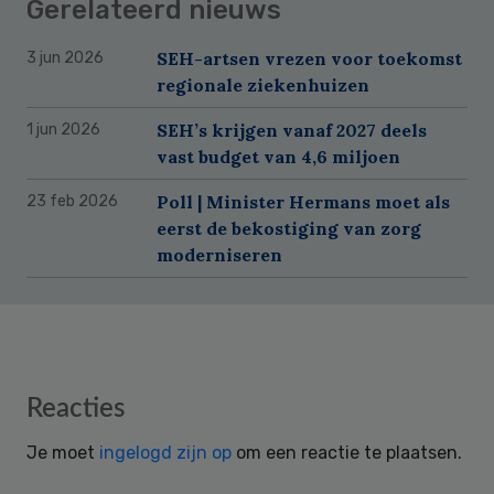
Gerelateerd nieuws
SEH-artsen vrezen voor toekomst
3 jun 2026
regionale ziekenhuizen
SEH’s krijgen vanaf 2027 deels
1 jun 2026
vast budget van 4,6 miljoen
Poll | Minister Hermans moet als
23 feb 2026
eerst de bekostiging van zorg
moderniseren
Reader
Reacties
Interactions
Je moet
ingelogd zijn op
om een reactie te plaatsen.