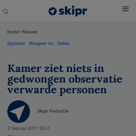
Search
this
Secondary
website
Sidebar
Home
›
Nieuws
Opslaan
Reageer nu
Delen
Kamer ziet niets in
gedwongen observatie
verwarde personen
Skipr Redactie
2 februari 2017
,
10:57