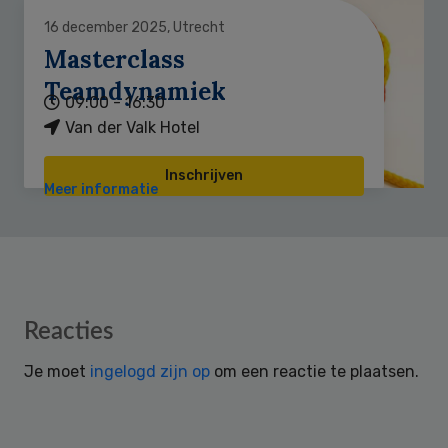
16 december 2025, Utrecht
Masterclass
Teamdynamiek
09:00 - 16:30
Van der Valk Hotel
Inschrijven
Meer informatie
Reader
Reacties
Interactions
Je moet
ingelogd zijn op
om een reactie te plaatsen.