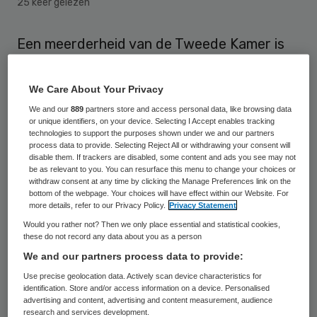
25 keer gelezen
Een meerderheid van de Tweede Kamer is
tegen het plan van minister Edith Schippers
(VWS) om verwarde personen drie dagen
We Care About Your Privacy
gedwongen op te laten nemen voor
We and our
889
partners store and access personal data, like browsing data
or unique identifiers, on your device. Selecting I Accept enables tracking
observatie. De PvdA vindt dat eerst de
technologies to support the purposes shown under we and our partners
process data to provide. Selecting Reject All or withdrawing your consent will
opvang en begeleiding van deze mensen
disable them. If trackers are disabled, some content and ads you see may not
moet verbeteren. Dit meldt de NOS.
be as relevant to you. You can resurface this menu to change your choices or
withdraw consent at any time by clicking the Manage Preferences link on the
bottom of the webpage. Your choices will have effect within our Website. For
Schippers wil dat verwarde personen drie
more details, refer to our Privacy Policy.
Privacy Statement
dagen gedwongen kunnen worden
Would you rather not? Then we only place essential and statistical cookies,
these do not record any data about you as a person
opgenomen voor observatie. De Tweede
We and our partners process data to provide:
Kamer debatteert hier vandaag over, in het
Use precise geolocation data. Actively scan device characteristics for
kader van de wet op de geestelijke
identification. Store and/or access information on a device. Personalised
advertising and content, advertising and content measurement, audience
gezondheidszorg. De Pvda zal een
research and services development.