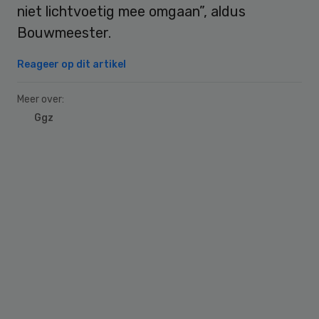
niet lichtvoetig mee omgaan”, aldus
Bouwmeester.
Reageer op dit artikel
Meer over:
Ggz
Primary
Sidebar