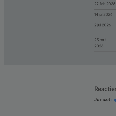
27 feb 2026
14 jul 2026
2 jul 2026
23 mrt
2026
Reader
Reactie
Interactions
Je moet
in