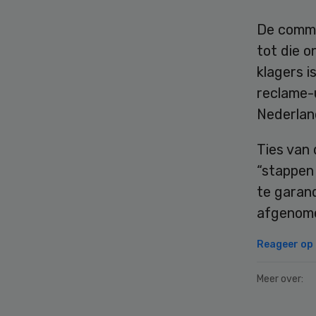
De commi
tot die o
klagers i
reclame-
Nederlan
Ties van 
“stappen
te garan
afgenome
Reageer op d
Meer over: