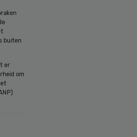
praken
de
et
s buiten
t er
rheid om
iet
(ANP)