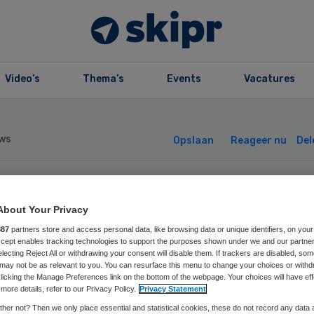
Video’s
Thema’s
Events
Vacatures
ws
Opslaan
Reageer nu
Del
acht tegen Spaan
About Your Privacy
887
partners store and access personal data, like browsing data or unique identifiers, on your
vruchting
Accept enables tracking technologies to support the purposes shown under we and our partne
electing Reject All or withdrawing your consent will disable them. If trackers are disabled, so
may not be as relevant to you. You can resurface this menu to change your choices or withd
gewezen
licking the Manage Preferences link on the bottom of the webpage. Your choices will have eff
more details, refer to our Privacy Policy.
Privacy Statement
her not? Then we only place essential and statistical cookies, these do not record any data