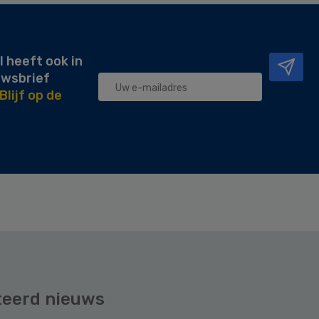
l heeft ook in
uwsbrief
Blijf op de
teerd nieuws