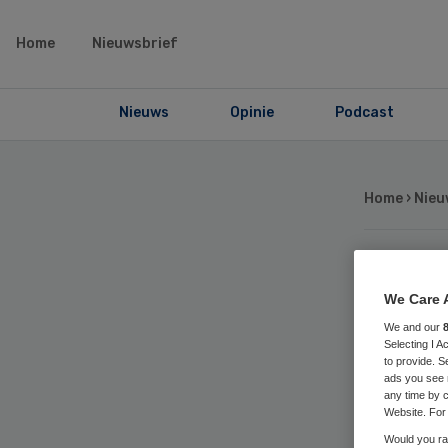
Home
Nieuwsbrief
Nieuws
Opinie
Podcast
Home
›
Nieu
Kl
We Care 
We and our
be
Selecting I 
to provide. S
ads you see 
af
any time by c
Website. For 
Would you rat