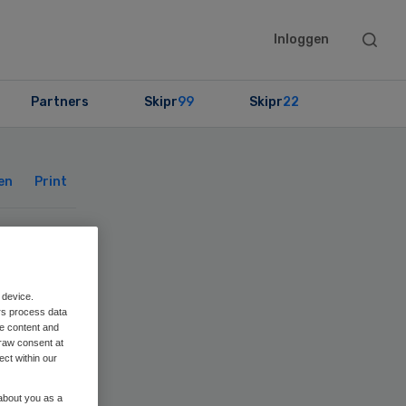
Searc
Inloggen
this
websit
Partners
Skipr
99
Skipr
22
Primary
Sidebar
en
Print
se
 device.
rs process data
me content and
raw consent at
ect within our
 about you as a