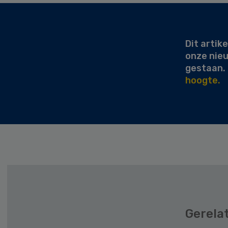
Secondary
Sidebar
Dit artike
onze nie
gestaan.
hoogte.
Gerela