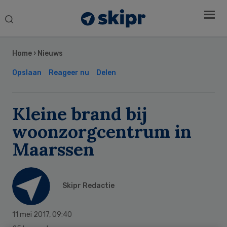
Search
this
Secondary
website
Sidebar
Home
›
Nieuws
Opslaan
Reageer nu
Delen
Kleine brand bij
woonzorgcentrum in
Maarssen
Skipr Redactie
11 mei 2017
,
09:40