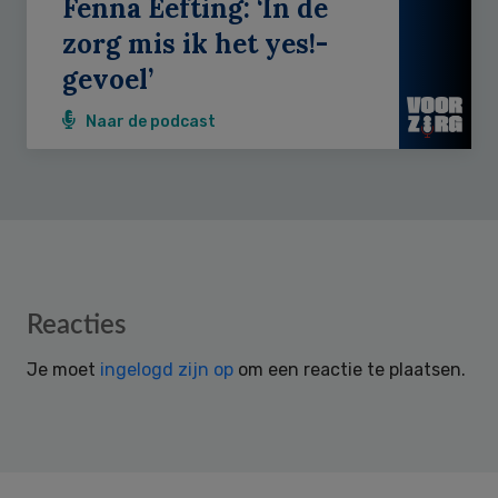
Fenna Eefting: ‘In de
zorg mis ik het yes!-
gevoel’
Naar de podcast
Reader
Reacties
Interactions
Je moet
ingelogd zijn op
om een reactie te plaatsen.