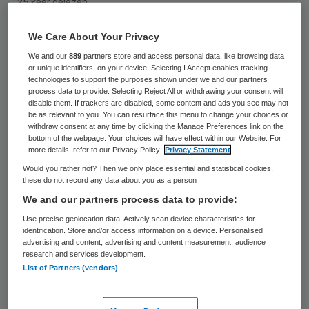
25 keer gelezen
We Care About Your Privacy
De brandweer rukte woensdagavond rond
We and our
889
partners store and access personal data, like browsing data
22.00 uur uit voor een kleine brand in
or unique identifiers, on your device. Selecting I Accept enables tracking
technologies to support the purposes shown under we and our partners
woonzorgcentrum Maria Dommer in
process data to provide. Selecting Reject All or withdrawing your consent will
Maarssen. De brandweer kon het brandje in
disable them. If trackers are disabled, some content and ads you see may not
be as relevant to you. You can resurface this menu to change your choices or
een prullenbak in een van de woningen aan
withdraw consent at any time by clicking the Manage Preferences link on the
bottom of the webpage. Your choices will have effect within our Website. For
de Vondelstraat snel blussen.
more details, refer to our Privacy Policy.
Privacy Statement
Would you rather not? Then we only place essential and statistical cookies,
De lokale zender
RTV Utrecht
meldde
these do not record any data about you as a person
woensdagavond dat de oorzaak van de
We and our partners process data to provide:
brand nog niet bekend was. Eén bewoner
Use precise geolocation data. Actively scan device characteristics for
identification. Store and/or access information on a device. Personalised
ademde rook in, maar hoefde na controle
advertising and content, advertising and content measurement, audience
research and services development.
door ambulancepersoneel niet naar het
List of Partners (vendors)
ziekenhuis.