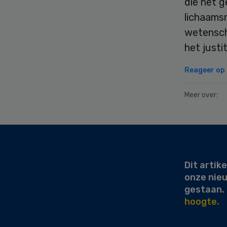
die het g
lichaams
wetensch
het justi
Reageer op d
Meer over:
Secondary
Sidebar
Dit artike
onze nie
gestaan.
hoogte.