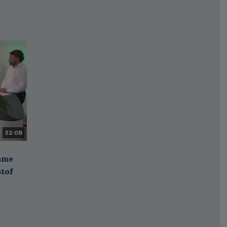
32:08
zame
stof