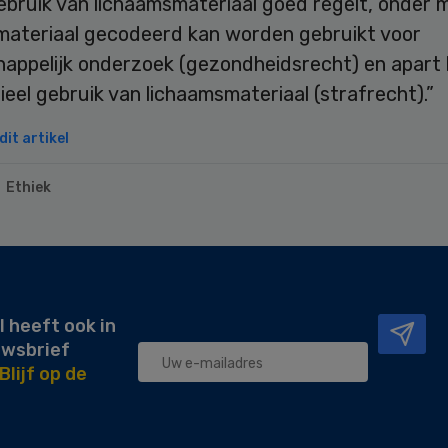
ebruik van lichaamsmateriaal goed regelt, onder 
materiaal gecodeerd kan worden gebruikt voor
appelijk onderzoek (gezondheidsrecht) en apart 
tieel gebruik van lichaamsmateriaal (strafrecht).”
it artikel
Ethiek
l heeft ook in
uwsbrief
Blijf op de