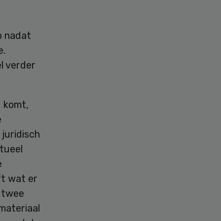
p nadat
e.
l verder
 komt,
e
juridisch
tueel
e
t wat er
j twee
materiaal