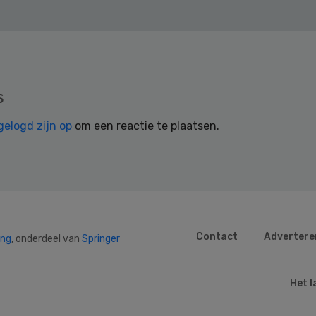
s
gelogd zijn op
om een reactie te plaatsen.
Contact
Advertere
ing
, onderdeel van
Springer
Het l