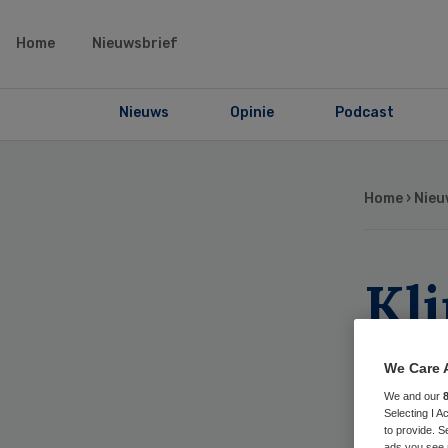
Home
Nieuwsbrief
Nieuws
Opinie
Podcast
Home
›
Nieu
Kli
be
We Care 
do
We and our
Selecting I 
to provide. S
ads you see 