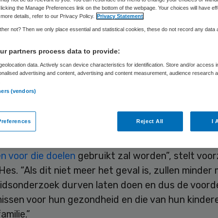
licking the Manage Preferences link on the bottom of the webpage. Your choices will have eff
more details, refer to our Privacy Policy.
Privacy Statement
her not? Then we only place essential and statistical cookies, these do not record any data
Skipr Redactie
4 mei 2017
,
12:20
28 keer gelezen
r partners process data to provide:
eolocation data. Actively scan device characteristics for identification. Store and/or access 
iging Klinische Genetica Nederland (VKGN) is bez
onalised advertising and content, advertising and content measurement, audience research 
.
enomen wettelijke verplichting om opgeslagen we
ners (vendors)
vrij te geven voor justitieel onderzoek.
references
Reject All
I 
tiënten moeten erop kunnen blijven vertrouwen d
gnostiek of voor wetenschappelijk onderzoek af
en voor die doelen
gebruikt zal worden”, stelt voor
Hes. “Als dit niet meer het geval is, zullen minde
heidsonderzoek durven laten doen en dus de voord
missen voor hun gezondheid en die van hun kinder
amilie.”