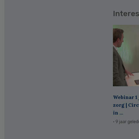
Interes
Webinar 1 
zorg | Cir
in ...
· 9 jaar gele