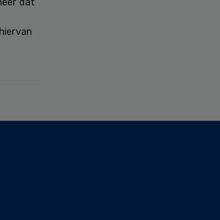
meer dat
hiervan