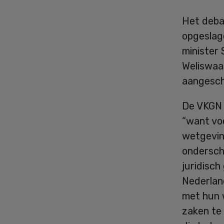
Het deba
opgeslag
minister 
Weliswaar
aangesche
De VKGN 
“want vo
wetgeving
ondersch
juridisch
Nederlan
met hun w
zaken te