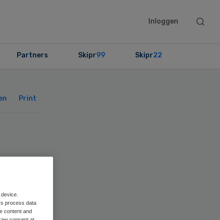
Searc
Inloggen
this
websit
Partners
Skipr
99
Skipr
22
Primary
Sidebar
en
Print
 device.
rs process data
me content and
raw consent at