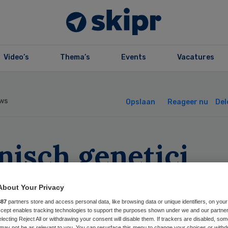
Video’s
Thema’s
Events
Vacatures
ws
Opslaan
Reageer nu
Del
nisch genetici
zorgd over
About Your Privacy
orspelen DNA
887
partners store and access personal data, like browsing data or unique identifiers, on your
Accept enables tracking technologies to support the purposes shown under we and our partne
electing Reject All or withdrawing your consent will disable them. If trackers are disabled, so
may not be as relevant to you. You can resurface this menu to change your choices or withd