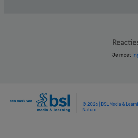
Reader
Reactie
Interactions
Je moet
in
© 2026 | BSL Media & Learn
Nature