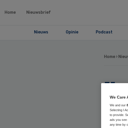
Home
Nieuwsbrief
Nieuws
Opinie
Podcast
Home
›
Nieu
Kw
op
We Care 
We and our
Selecting I 
to provide. S
ads you see 
any time by c