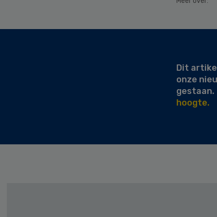
Meer over:
Secondary
Sidebar
Dit artike
onze nie
gestaan.
hoogte.