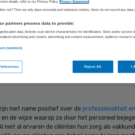
Skipr Redactie
16 december 2010
,
15:01
27 keer gelezen
more details, refer to our Privacy Policy.
Privacy Statement
her not? Then we only place essential and statistical cookies, these do not record any data
r partners process data to provide:
eit van zorg in verpleeg- en verzorgingshuizen en
eolocation data. Actively scan device characteristics for identification. Store and/or access 
 is in 2009 voor het derde jaar op rij verbeterd.
onalised advertising and content, advertising and content measurement, audience research 
.
delijk werden op bijna alle thema’s belangrijke
ners (vendors)
ngen bereikt. Ook waren de cliënten nog positiev
ingen met de zorg. Dit komt naar voren uit het
references
Reject All
I 
eeld 2009 van het Kwaliteitskader Verantwoorde
zijn met name positief over de
professionaliteit e
d
en de wijze waarop ze door het personeel bejeg
l met al ervaren de cliënten hun zorg als vakkund