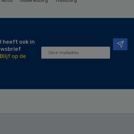
Actiz
Ouderenzorg
Thuiszorg
l heeft ook in
uwsbrief
Blijf op de