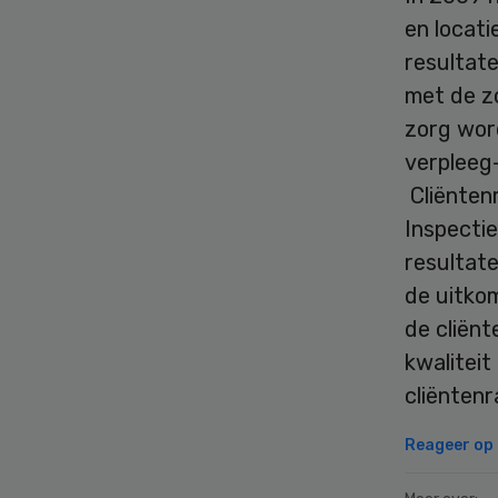
en locati
resultat
met de zo
zorg wor
verpleeg
Cliënten
Inspectie
resultat
de uitkom
de cliën
kwalitei
cliëntenr
Reageer op d