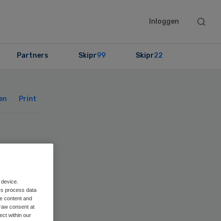
Searc
Inloggen
this
websit
Partners
Skipr
99
Skipr
22
Primary
Sidebar
en
Print
org
 device.
rs process data
me content and
raw consent at
ect within our