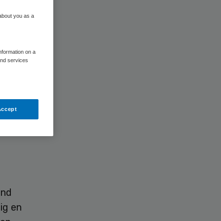
 about you as a
 de
information on a
and services
er over
Accept
 zorg.
n
end
ig en