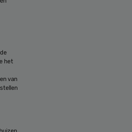
ten
nde
e het
gen van
stellen
shuizen