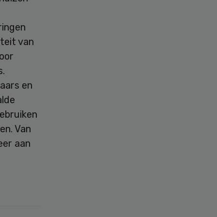
ringen
teit van
oor
s.
aars en
alde
gebruiken
en. Van
eer aan