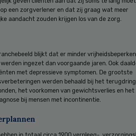
egelijk geven cliënten aan dat zij soms te lang moe
op een zorgverlener en dat zij graag wat meer
jke aandacht zouden krijgen los van de zorg.
ranchebeeld blijkt dat er minder vrijheidsbeperke
 werden ingezet dan voorgaande jaren. Ook daald
liënten met depressieve symptomen. De grootste
tsverbeteringen werden behaald bij het terugdrin
onden, het voorkomen van gewichtsverlies en het 
agnose bij mensen met incontinentie.
erplannen
ebben in totaal circa 1900 verpleeg-, verzorging