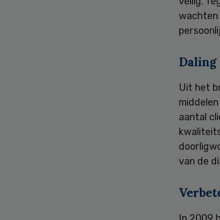
veilig. T
wachten 
persoonli
Daling
Uit het b
middelen
aantal c
kwalitei
doorligw
van de di
Verbet
In 2009 h