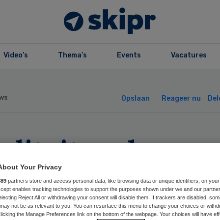
Video’s
Thema’s
Events
Vacatures
ws
Opslaan
Reageer nu
Del
aliteit ouderenz
nieuw verbeterd
About Your Privacy
889
partners store and access personal data, like browsing data or unique identifiers, on your
Accept enables tracking technologies to support the purposes shown under we and our partne
electing Reject All or withdrawing your consent will disable them. If trackers are disabled, so
may not be as relevant to you. You can resurface this menu to change your choices or withd
licking the Manage Preferences link on the bottom of the webpage. Your choices will have eff