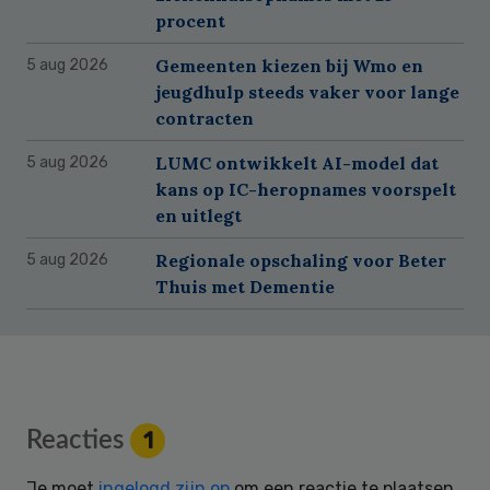
procent
Gemeenten kiezen bij Wmo en
5 aug 2026
jeugdhulp steeds vaker voor lange
contracten
LUMC ontwikkelt AI-model dat
5 aug 2026
kans op IC-heropnames voorspelt
en uitlegt
Regionale opschaling voor Beter
5 aug 2026
Thuis met Dementie
Reader
Reacties
1
Interactions
Je moet
ingelogd zijn op
om een reactie te plaatsen.