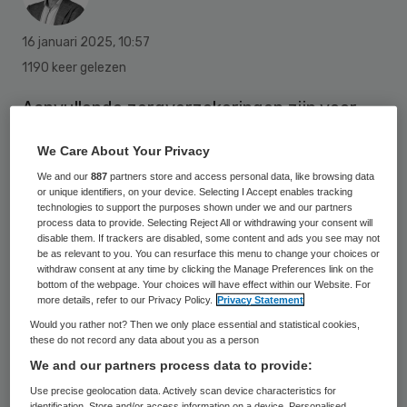
16 januari 2025
,
10:57
1190 keer gelezen
Aanvullende zorgverzekeringen zijn voor
2025 steeds minder vaak gekozen, blijkt uit
We Care About Your Privacy
onderzoek van prijsvergelijker Pricewise.
We and our
887
partners store and access personal data, like browsing data
Van de overstappers heeft ruim 64 procent
or unique identifiers, on your device. Selecting I Accept enables tracking
technologies to support the purposes shown under we and our partners
zich niet aanvullend verzekerd. In 2024 was
process data to provide. Selecting Reject All or withdrawing your consent will
disable them. If trackers are disabled, some content and ads you see may not
dat 41 procent.
be as relevant to you. You can resurface this menu to change your choices or
withdraw consent at any time by clicking the Manage Preferences link on the
bottom of the webpage. Your choices will have effect within our Website. For
more details, refer to our Privacy Policy.
Privacy Statement
Hans de Kok, directeur Pricewise:
Would you rather not? Then we only place essential and statistical cookies,
“Verrassend dat het merendeel geen
these do not record any data about you as a person
aanvullende verzekering heeft afgesloten,
We and our partners process data to provide:
waar in afgelopen jaren juist twee derde
Use precise geolocation data. Actively scan device characteristics for
identification. Store and/or access information on a device. Personalised