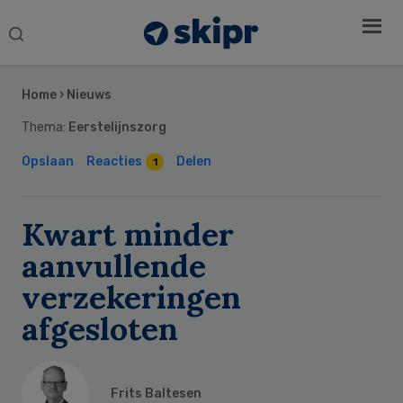
Search
this
Secondary
website
Sidebar
Home
›
Nieuws
Thema:
Eerstelijnszorg
Opslaan
Reacties
Delen
1
Kwart minder
aanvullende
verzekeringen
afgesloten
Frits Baltesen