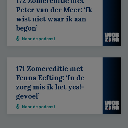
172 Zomereditie met
Peter van der Meer: ‘Ik
wist niet waar ik aan
begon’
Naar de podcast
171 Zomereditie met
Fenna Eefting: ‘In de
zorg mis ik het yes!-
gevoel’
Naar de podcast