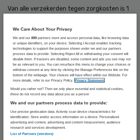
Van alle verzekerden tegen zorgkosten is 1
procent (174 duizend) verantwoordelijk
voor een kwart van het totale bedrag dat
We Care About Your Privacy
er jaarlijks aan wordt gespendeerd. Dat
We and our
889
partners store and access personal data, like browsing data
or unique identifiers, on your device. Selecting I Accept enables tracking
zegt Vektis na een analyse van de
technologies to support the purposes shown under we and our partners
gegevens over 2016.
process data to provide. Selecting Reject All or withdrawing your consent will
disable them. If trackers are disabled, some content and ads you see may not
be as relevant to you. You can resurface this menu to change your choices or
Genoemde groep maakte gemiddeld bijna
withdraw consent at any time by clicking the Manage Preferences link on the
bottom of the webpage. Your choices will have effect within our Website. For
61.000 euro per persoon op: 58 procent
more details, refer to our Privacy Policy.
Privacy Statement
daarvan ging op aan het ziekenhuis, 12
Would you rather not? Then we only place essential and statistical cookies,
these do not record any data about you as a person
procent aan de zorg voor de geestelijke
We and our partners process data to provide:
gezondheid en 11 procent aan verpleging. Er
Use precise geolocation data. Actively scan device characteristics for
waren in deze groep ook patiënten die
identification. Store and/or access information on a device. Personalised
advertising and content, advertising and content measurement, audience
gemiddeld 700.000 euro aan zorgkosten
research and services development.
List of Partners (vendors)
per persoon maakten. Het ging hier om 107