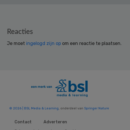
Reader
Reacties
Interactions
Je moet
ingelogd zijn op
om een reactie te plaatsen.
© 2026 | BSL Media & Learning
, onderdeel van
Springer Nature
Contact
Adverteren