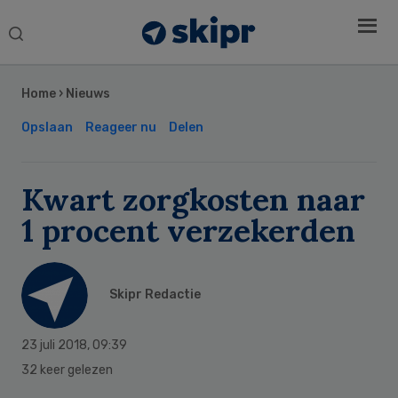
Search
this
Secondary
website
Sidebar
Home
›
Nieuws
Opslaan
Reageer nu
Delen
Kwart zorgkosten naar
1 procent verzekerden
Skipr Redactie
23 juli 2018
,
09:39
32 keer gelezen