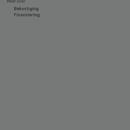
Meer over:
Bekostiging
Financiering
Primary
Sidebar