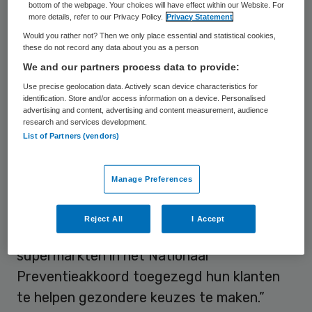
aanbiedingen voor alcoholhoudende
bottom of the webpage. Your choices will have effect within our Website. For
more details, refer to our Privacy Policy.
Privacy Statement
dranken, twee keer meer dan in 2020 (219
Would you rather not? Then we only place essential and statistical cookies,
aanbiedingen).” In het onderzoek zijn de
these do not record any data about you as a person
We and our partners process data to provide:
wekelijkse folderaanbiedingen van de zes
Use precise geolocation data. Actively scan device characteristics for
grootste supermarktketens geanalyseerd
identification. Store and/or access information on a device. Personalised
over de jaren 2020, 2022 en 2024.
advertising and content, advertising and content measurement, audience
research and services development.
List of Partners (vendors)
Nationaal Preventieakkoord
Manage Preferences
Dorine Manson, directeur van KWF, noemt
de bevindingen uit het onderzoek
Reject All
I Accept
“uitermate teleurstellend”. “In 2018 hebben
supermarkten in het Nationaal
Preventieakkoord toegezegd hun klanten
te helpen gezondere keuzes te maken.”