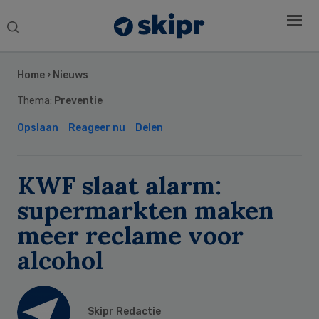
Search
this
Secondary
website
Sidebar
Home
›
Nieuws
Thema:
Preventie
Opslaan
Reageer nu
Delen
KWF slaat alarm:
supermarkten maken
meer reclame voor
alcohol
Skipr Redactie