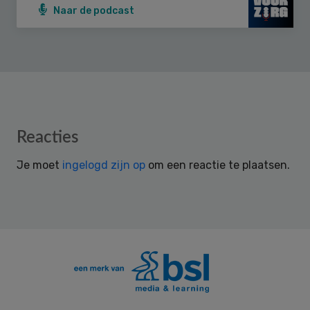
Naar de podcast
Reader
Reacties
Interactions
Je moet
ingelogd zijn op
om een reactie te plaatsen.