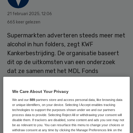
21 februari 2025
,
12:06
665 keer gelezen
Supermarkten adverteren steeds meer met
alcohol in hun folders, zegt KWF
Kankerbestrijding. De organisatie baseert
dit op de uitkomsten van een onderzoek
dat ze samen met het MDL Fonds
(voorheen de Maag Lever Darm Stichting)
en denktank Questionmark heeft verricht.
We Care About Your Privacy
We and our
889
partners store and access personal data, like browsing data
or unique identifiers, on your device. Selecting I Accept enables tracking
“In 2024 telden de wekelijkse
technologies to support the purposes shown under we and our partners
process data to provide. Selecting Reject All or withdrawing your consent will
reclamefolders van de zes grootste
disable them. If trackers are disabled, some content and ads you see may not
be as relevant to you. You can resurface this menu to change your choices or
supermarktketens gemiddeld 445
withdraw consent at any time by clicking the Manage Preferences link on the