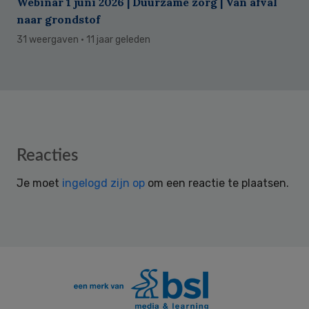
Webinar 1 juni 2026 | Duurzame zorg | Van afval
naar grondstof
31 weergaven
· 11 jaar geleden
Reader
Reacties
Interactions
Je moet
ingelogd zijn op
om een reactie te plaatsen.