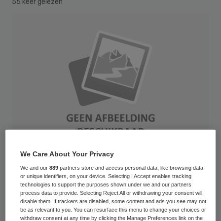
55 keer gelezen
We Care About Your Privacy
We and our
889
partners store and access personal data, like browsing data
or unique identifiers, on your device. Selecting I Accept enables tracking
De Inspectie voor de Gezondheidszorg
technologies to support the purposes shown under we and our partners
(IGZ) zou patiënten actief moeten
process data to provide. Selecting Reject All or withdrawing your consent will
disable them. If trackers are disabled, some content and ads you see may not
betrekken bij het toezicht op de kwaliteit
be as relevant to you. You can resurface this menu to change your choices or
withdraw consent at any time by clicking the Manage Preferences link on the