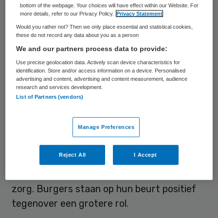
van zorg. Patiëntenverenigingen en
bottom of the webpage. Your choices will have effect within our Website. For
more details, refer to our Privacy Policy.
Privacy Statement
cliëntenraden kunnen hierin een rol spelen.
Would you rather not? Then we only place essential and statistical cookies,
Dat blijkt uit onderzoek in het
these do not record any data about you as a person
Consumentenpanel Gezondheidszorg van
We and our partners process data to provide:
het NIVEL op verzoek van de IGZ. Zoeken
Use precise geolocation data. Actively scan device characteristics for
identification. Store and/or access information on a device. Personalised
naar patiëntenervaringen via social media
advertising and content, advertising and content measurement, audience
research and services development.
vonden respondenten geen goed idee.
List of Partners (vendors)
De Inspectie voor de Gezondheidszorg wil
Manage Preferences
burgers een grotere rol geven in haar
toezicht op kwaliteit van zorg, zo stelt het
Reject All
I Accept
NIVEL
vast. Nu kunnen burgers melding
doen bij de inspectie van problemen in de
zorg. Burgers staan op hun beurt positief
tegenover een grotere rol.