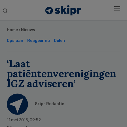
Search
this
Secondary
website
Sidebar
Home
›
Nieuws
Opslaan
Reageer nu
Delen
‘Laat
patiëntenverenigingen
IGZ adviseren’
Skipr Redactie
11 mei 2015
,
09:52