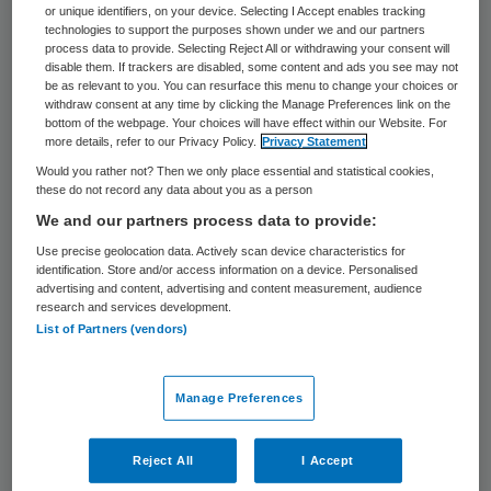
or unique identifiers, on your device. Selecting I Accept enables tracking
Jarenlang was hij het boegbeeld van GGD
technologies to support the purposes shown under we and our partners
process data to provide. Selecting Reject All or withdrawing your consent will
Nederland. Donderdag 2 mei 2013 werd
disable them. If trackers are disabled, some content and ads you see may not
be as relevant to you. You can resurface this menu to change your choices or
bekend dat Laurent de Vries GGD
withdraw consent at any time by clicking the Manage Preferences link on the
Nederland verruilt voor de Veluwse
bottom of the webpage. Your choices will have effect within our Website. For
more details, refer to our Privacy Policy.
Privacy Statement
zorgorganisatie Viattence.
Would you rather not? Then we only place essential and statistical cookies,
these do not record any data about you as a person
De Vries vertelt in een video-interview met
We and our partners process data to provide:
Skipr waarom hij ervoor heeft gekozen om
Use precise geolocation data. Actively scan device characteristics for
identification. Store and/or access information on a device. Personalised
de Haagse burelen te verlaten en zich te
advertising and content, advertising and content measurement, audience
research and services development.
werpen op de langdurige ouderenzorg aan
List of Partners (vendors)
de noordkant van de Veluwe. “Het gaat niet
meer met one size fits all, je moet nu echt
Manage Preferences
pro-actief de markt benaderen,” zo stelt De
Vries.
Reject All
I Accept