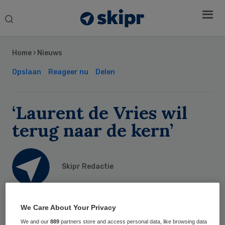
Search
this
Secondary
website
Sidebar
Home
›
Nieuws
Opslaan
Reageer nu
Delen
‘Laurent de Vries wil
terug naar de kern’
Skipr Redactie
5 mei 2013
,
20:15
We Care About Your Privacy
35 keer gelezen
We and our
889
partners store and access personal data, like browsing data