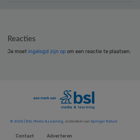
Reader
Reacties
Interactions
Je moet
ingelogd zijn op
om een reactie te plaatsen.
© 2026 | BSL Media & Learning
, onderdeel van
Springer Nature
Contact
Adverteren