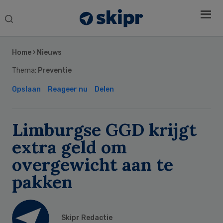
Search
this
Secondary
website
Sidebar
Home
›
Nieuws
Thema:
Preventie
Opslaan
Reageer nu
Delen
Limburgse GGD krijgt
extra geld om
overgewicht aan te
pakken
Skipr Redactie