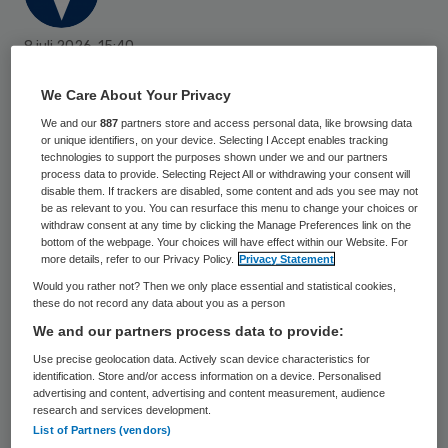
8 juli 2026
,
15:40
573 keer gelezen
We Care About Your Privacy
Het provinciebestuur van Limburg trekt
We and our
887
partners store and access personal data, like browsing data
or unique identifiers, on your device. Selecting I Accept enables tracking
ruim 860.000 euro uit voor een project om
technologies to support the purposes shown under we and our partners
overgewicht onder kinderen en gezinnen
process data to provide. Selecting Reject All or withdrawing your consent will
disable them. If trackers are disabled, some content and ads you see may not
aan te pakken. De Limburgse GGD’en krijgen
be as relevant to you. You can resurface this menu to change your choices or
withdraw consent at any time by clicking the Manage Preferences link on the
extra subsidie voor het uitbouwen van een
bottom of the webpage. Your choices will have effect within our Website. For
more details, refer to our Privacy Policy.
Privacy Statement
hulpprogramma dat zich daarop richt.
Would you rather not? Then we only place essential and statistical cookies,
these do not record any data about you as a person
We and our partners process data to provide:
In het project ‘Keigezond Limburg’ werken
Use precise geolocation data. Actively scan device characteristics for
partijen als gemeenten, GGD’en en
identification. Store and/or access information on a device. Personalised
verzekeraars samen. Deelnemers die te
advertising and content, advertising and content measurement, audience
research and services development.
zwaar zijn of obesitas hebben, worden
List of Partners (vendors)