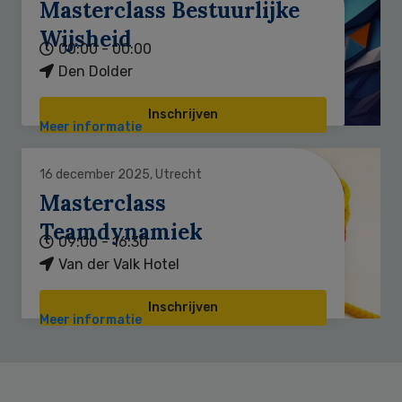
Masterclass Bestuurlijke
Wijsheid
00:00 - 00:00
Den Dolder
Inschrijven
Meer informatie
16 december 2025, Utrecht
Masterclass
Teamdynamiek
09:00 - 16:30
Van der Valk Hotel
Inschrijven
Meer informatie