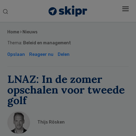
Search
this
Secondary
website
Sidebar
Home
›
Nieuws
Thema:
Beleid en management
Opslaan
Reageer nu
Delen
LNAZ: In de zomer
opschalen voor tweede
golf
Thijs Rösken