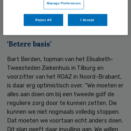
Manage Preferences
bedden, zou maar 20 procent van de
reguliere zorg hoeven uitvallen bij een
Reject All
I Accept
nieuwe coronapiek.
‘Betere basis’
Bart Berden, topman van het Elisabeth-
Tweesteden Ziekenhuis in Tilburg en
voorzitter van het ROAZ in Noord-Brabant,
is daar erg optimistisch over. “We moeten er
alles aan doen om bij een tweede golf de
reguliere zorg door te kunnen zetten. Die
kunnen we niet nogmaals volledig stoppen.
Dat moeten we voortaan echt anders doen.
Dit plan geeft daar invulling aan. We willen