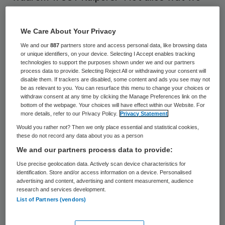
nu weten over het virus en het feit dat er
nog geen groepsimmuniteit of vaccin
We Care About Your Privacy
beschikbaar is, denken we dat dit nodig is.
We and our
887
partners store and access personal data, like browsing data
or unique identifiers, on your device. Selecting I Accept enables tracking
Dit is ook evenveel als de piek begin april,
technologies to support the purposes shown under we and our partners
waarbij 1350 covid-patiënten op de
process data to provide. Selecting Reject All or withdrawing your consent will
disable them. If trackers are disabled, some content and ads you see may not
Nederlandse IC’s lagen (en nog 58 in
be as relevant to you. You can resurface this menu to change your choices or
withdraw consent at any time by clicking the Manage Preferences link on the
Duitsland) met daarbij nog eens 350 non-
bottom of the webpage. Your choices will have effect within our Website. For
more details, refer to our Privacy Policy.
Privacy Statement
covid-patiënten. Door op te schalen naar
Would you rather not? Then we only place essential and statistical cookies,
1350 en mogelijk 1700 zijn we dus op
these do not record any data about you as a person
dezelfde piek als toen voorbereid. We
We and our partners process data to provide:
creëren de benodigde airbag.” Volgens
Use precise geolocation data. Actively scan device characteristics for
identification. Store and/or access information on a device. Personalised
Kuipers was de capaciteit tijdens de
advertising and content, advertising and content measurement, audience
research and services development.
coronacrisis op een gegeven moment hoger,
List of Partners (vendors)
omdat de reguliere zorg vrijwel helemaal stil
viel. Met een flexibele capaciteit van 1700