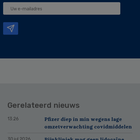
Uw
e-
mailadres
Gerelateerd nieuws
Pfizer diep in min wegens lage
13:26
omzetverwachting covidmiddelen
Pijnkliniek mag geen lidocaïne
30 jul 2026