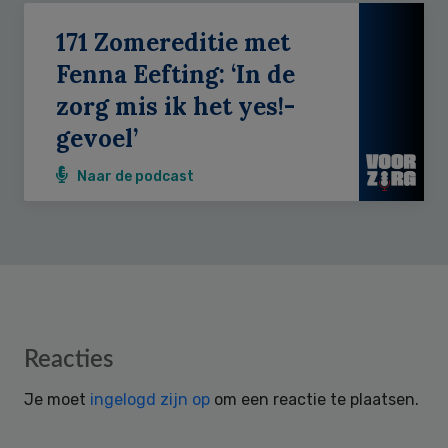
171 Zomereditie met
Fenna Eefting: ‘In de
zorg mis ik het yes!-
gevoel’
Naar de podcast
Reader
Reacties
Interactions
Je moet
ingelogd zijn op
om een reactie te plaatsen.