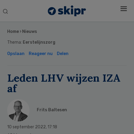
Search
this
Secondary
website
Sidebar
Home
›
Nieuws
Thema:
Eerstelijnszorg
Opslaan
Reageer nu
Delen
Leden LHV wijzen IZA
af
Frits Baltesen
10 september 2022
,
17:18