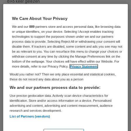
696 keer gelezen
De achterban van de LHV wijst het
We Care About Your Privacy
Integraal Zorgakkoord (IZA) af. Dat stelt de
We and our
889
partners store and access personal data, like browsing data
NOS, die in bezit is van de uitslag van een
or unique identifiers, on your device. Selecting I Accept enables tracking
technologies to support the purposes shown under we and our partners
peiling onder 3000 huisartsen. Het LHV-
process data to provide. Selecting Reject All or withdrawing your consent will
disable them. If trackers are disabled, some content and ads you see may not
bestuur neemt onder meer op grond van
be as relevant to you. You can resurface this menu to change your choices or
deze ledenpeiling maandagavond een
withdraw consent at any time by clicking the Manage Preferences link on the
bottom of the webpage. Your choices will have effect within our Website. For
besluit.
more details, refer to our Privacy Policy.
Privacy Statement
Would you rather not? Then we only place essential and statistical cookies,
these do not record any data about you as a person
Leden mochten het IZA volgens de NOS op
We and our partners process data to provide:
tien punten waarderen. Gemiddeld kreeg
Use precise geolocation data. Actively scan device characteristics for
identification. Store and/or access information on a device. Personalised
het akkoord een 5. De huisartsen vinden
advertising and content, advertising and content measurement, audience
research and services development.
onder meer een onderdeel waarin staat dat
List of Partners (vendors)
ze meer geld krijgen voor de patiënt vaag.