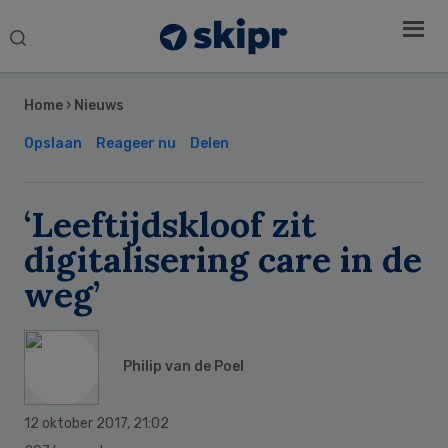
Search
this
Secondary
website
Sidebar
Home
›
Nieuws
Opslaan
Reageer nu
Delen
‘Leeftijdskloof zit
digitalisering care in de
weg’
Philip van de Poel
12 oktober 2017
,
21:02