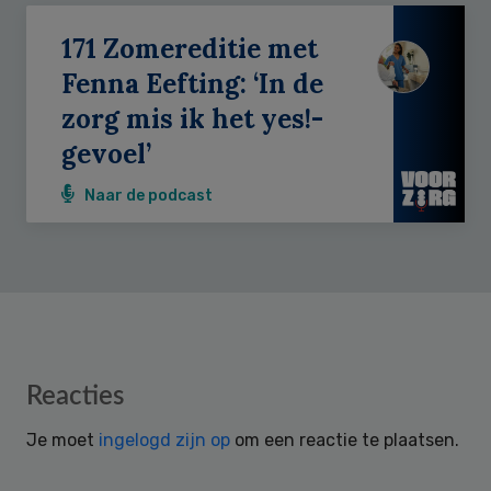
171 Zomereditie met
Fenna Eefting: ‘In de
zorg mis ik het yes!-
gevoel’
Naar de podcast
Reader
Reacties
Interactions
Je moet
ingelogd zijn op
om een reactie te plaatsen.