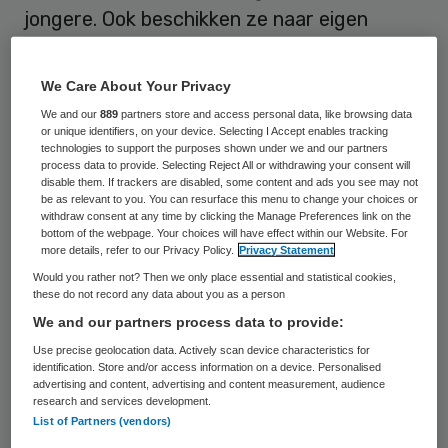
jongere. Ook beschikken ze naar eigen
zeggen minder vaak over digitale
hulpmiddelen of een digitale werkplek.
We Care About Your Privacy
Bovendien hebben werknemers van veertig
We and our
889
partners store and access personal data, like browsing data
or unique identifiers, on your device. Selecting I Accept enables tracking
en ouder minder vertrouwen in hun eigen
technologies to support the purposes shown under we and our partners
ICT-vaardigheden.
process data to provide. Selecting Reject All or withdrawing your consent will
disable them. If trackers are disabled, some content and ads you see may not
be as relevant to you. You can resurface this menu to change your choices or
Dat komt naar voren uit onderzoek onder
withdraw consent at any time by clicking the Manage Preferences link on the
bottom of the webpage. Your choices will have effect within our Website. For
500 care-medewerkers uitgevoerd door
IT-
more details, refer to our Privacy Policy.
Privacy Statement
adviseur Ictivity
. Ruim driekwart van de
Would you rather not? Then we only place essential and statistical cookies,
these do not record any data about you as a person
medewerkers (76 procent) geeft in
het
We and our partners process data to provide:
onderzoek ‘ICT-voorzieningen: kopzorgen
Use precise geolocation data. Actively scan device characteristics for
of medicijn?’
aan te beschikken over een
identification. Store and/or access information on a device. Personalised
advertising and content, advertising and content measurement, audience
digitale werkplek. Opvallend is dat
research and services development.
List of Partners (vendors)
werknemers tot veertig jaar beter